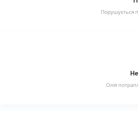
П
Порушується пр
Не
Олія потрап