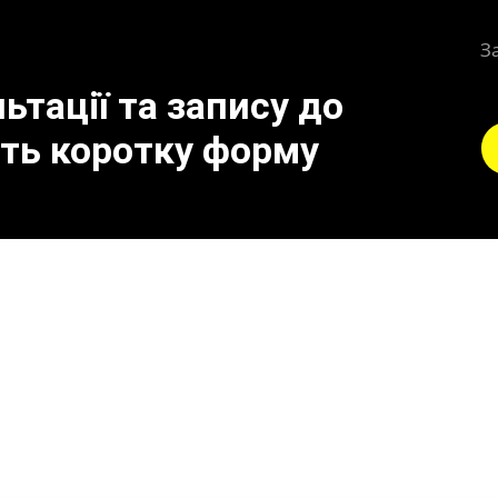
З
тації та запису до
іть коротку форму
 до поломки сажового 