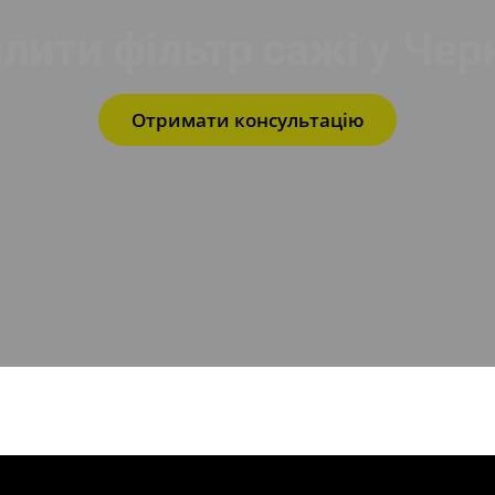
лити фільтр сажі у Чер
Отримати консультацію