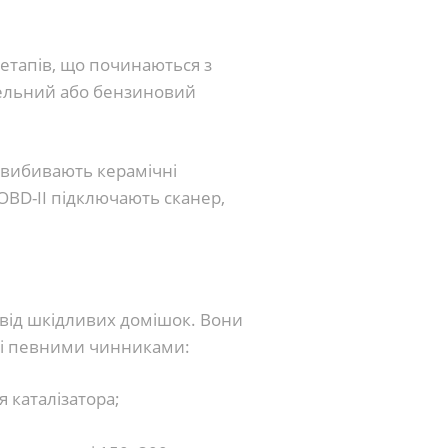
 етапів, що починаються з
изельний або бензиновий
 вибивають керамічні
OBD-II підключають сканер,
 від шкідливих домішок. Вони
ні певними чинниками:
 каталізатора;