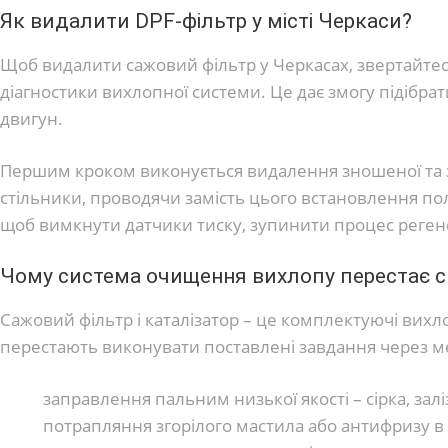
Як видалити DPF-фільтр у місті Черкаси?
Щоб видалити сажовий фільтр у Черкасах, звертайтес
діагностики вихлопної системи. Це дає змогу підібр
двигун.
Першим кроком виконується видалення зношеної та за
стільники, проводячи замість цього встановлення пол
щоб вимкнути датчики тиску, зупинити процес регене
Чому система очищення вихлопу перестає с
Сажовий фільтр і каталізатор – це комплектуючі вихл
перестають виконувати поставлені завдання через 
заправлення пальним низької якості – сірка, зал
потрапляння згорілого мастила або антифризу в 