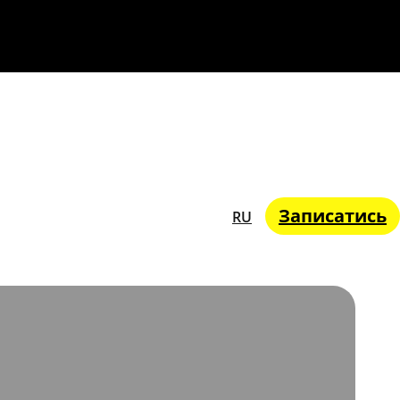
Записатись
RU