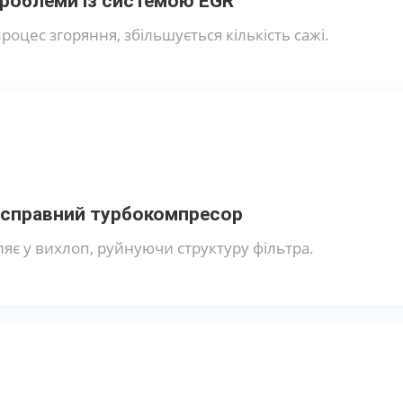
роблеми із системою EGR
оцес згоряння, збільшується кількість сажі.
справний турбокомпресор
ляє у вихлоп, руйнуючи структуру фільтра.