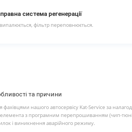
правна система регенерації
випалюється, фільтр переповнюється.
обливості та причини
 фахівцями нашого автосервісу Kat-Service за налаг
 елемента з програмним перепрошиванням (чип-тюні
милок і виникнення аварійного режиму.