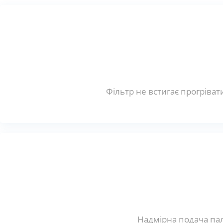
Фільтр не встигає прогріват
Надмірна подача пал