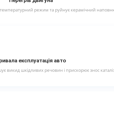
Перегрів двигуна
а температурний режим та руйнує керамічний наповн
ривала експлуатація авто
ує викид шкідливих речовин і прискорює знос каталі