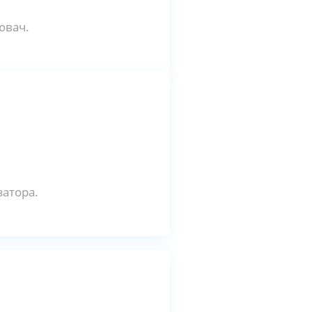
ювач.
затора.