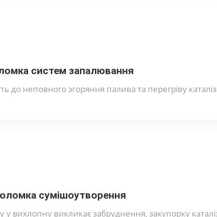
ломка систем запалювання
ь до неповного згоряння палива та перегріву каталіз
оломка сумішоутворення
у у вихлопну викликає забруднення, закупорку каталі