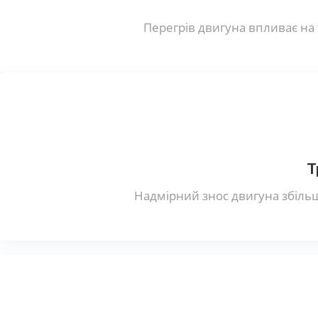
Перегрів двигуна впливає н
Т
Надмірний знос двигуна збільш