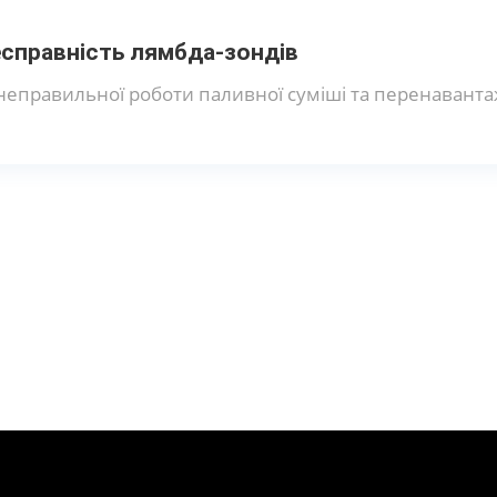
справність лямбда-зондів
неправильної роботи паливної суміші та перенаванта