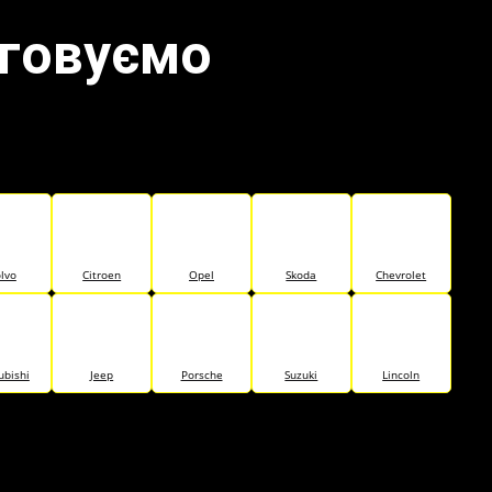
уговуємо
lvo
Citroen
Opel
Skoda
Chevrolet
ubishi
Jeep
Porsche
Suzuki
Lincoln