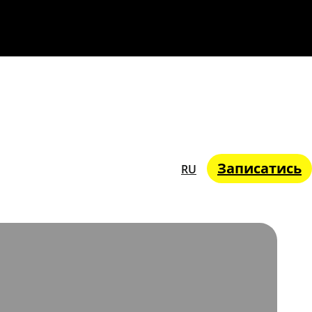
Записатись
RU