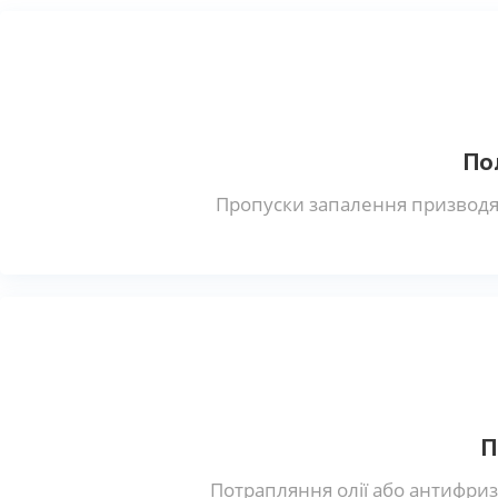
По
Пропуски запалення призводят
П
Потрапляння олії або антифриз