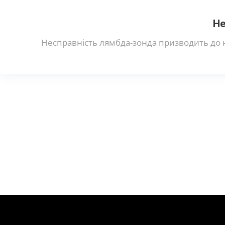
Не
Несправність лямбда-зонда призводить до 