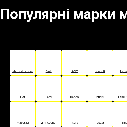
Популярні марки 
Mercedes-Benz
Audi
BMW
Renault
Hyun
Fiat
Ford
Honda
Infiniti
Land 
Maserati
Mini Cooper
Acura
Jaguar
Sma