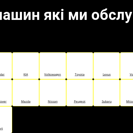
машин які ми обсл
dai
KIA
Volkswagen
Toyota
Lexus
Vo
Rover
Mazda
Nissan
Peugeot
Subaru
Mits
rt