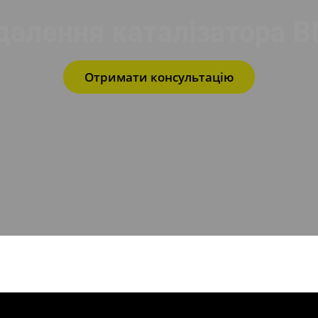
далення каталізатора 
Отримати консультацію