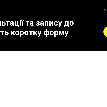
З
тації та запису до
іть коротку форму
до поломки каталізато