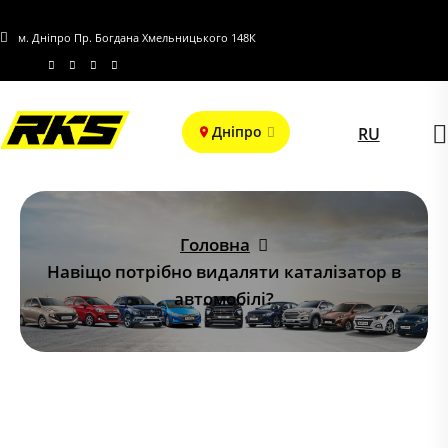
м. Дніпро Пр. Богдана Хмельницького 148К
Дніпро
RU
Головна
Навіщо потрібно видаляти каталізатор в
автомобілі?