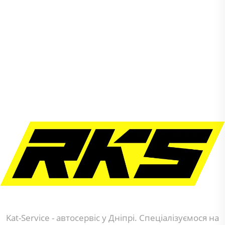
Kat-Service - автосервіс у Дніпрі. Спеціалізуємося на