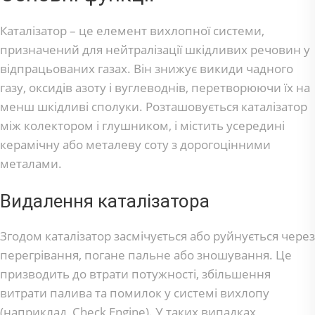
Каталізатор – це елемент вихлопної системи,
призначений для нейтралізації шкідливих речовин у
відпрацьованих газах. Він знижує викиди чадного
газу, оксидів азоту і вуглеводнів, перетворюючи їх на
менш шкідливі сполуки. Розташовується каталізатор
між колектором і глушником, і містить усередині
керамічну або металеву соту з дорогоцінними
металами.
Видалення каталізатора
Згодом каталізатор засмічується або руйнується через
перегрівання, погане пальне або зношування. Це
призводить до втрати потужності, збільшення
витрати палива та помилок у системі вихлопу
(наприклад, Check Engine). У таких випадках