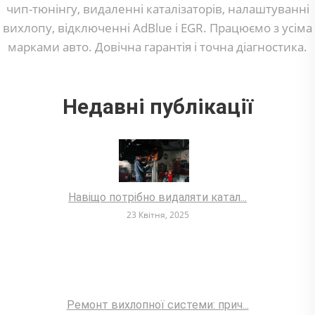
чип-тюнінгу, видаленні каталізаторів, налаштуванні
вихлопу, відключенні AdBlue і EGR. Працюємо з усіма
марками авто. Довічна гарантія і точна діагностика.
Недавні публікації
Навіщо потрібно видаляти катал...
23 Квітня, 2025
Ремонт вихлопної системи: прич...