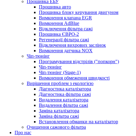
Прошивка ЕБУ
Прошивка авто
Прошивка блоку керування двигуном
Вимкнення клапана EGR
Вимкнення AdBlue
Відключення фільтра сажі
Прошивка ЄВРО-2
Регенерації фільтра сажі
Відключення вихрових заслінок
Вимкнення датчика NOX
Чіп-тюнінг
Програмування відстрілів ("попкорн")
Чіп-тюнінг
Чіп-тюнінг (Stage-1)
Вимкнення обмеження швидкості
Вирішення проблем з екологією
Діагностика каталізатора
Діагностика фільтра сажі
Видалення каталізатора
Видалення фільтра сажі
Заміна каталізатора
Заміна фільтра сажі
Встановлення обманки на каталізатор
Очищення сажового фільтра
Про нас