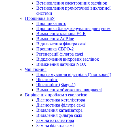
Встановлення електронних заслінок
Встановлення прямоточної вихлопної
системи
Прошивка ЕБУ
Прошивка авто
Прошивка блоку керування двигуном
Вимкнення клапана EGR
Вимкнення AdBlue
Відключення фільтра сажі
Прошивка ЄВРО-2
Регенерації фільтра сажі
Відключення вихрових заслінок
Вимкнення датчика NOX
Чіп-тюнінг
Програмування відстрілів ("попкорн")
Чіп-тюнінг
Чіп-тюнінг (Stage-1)
Вимкнення обмеження швидкості
Вирішення проблем з екологією
Діагностика каталізатора
Діагностика фільтра сажі
Видалення каталізатора
Видалення фільтра сажі
Заміна каталізатора
Заміна фільтра сажі