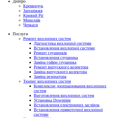
Дніпро
Кременчук
Запоріжжя
Кривий Ріг
Миколаїв
Черкаси
Послуги
Ремонт вихлопних систем
Діагностика вихлопної системи
Встановлення вихлопної системи
Ремонт глушників
Встановлення глушника
Заміна гофри глушника
Ремонт випускного колектора
Заміна випускного колектора
Заміна резонатора
Тюнінг вихлопних систем
Комплексне доопрацювання вихлопних
систем
Виготовлення вихлопних систем
Установка Downpipe
Встановлення електронних заслінок
Встановлення прямоточної вихлопної
системи