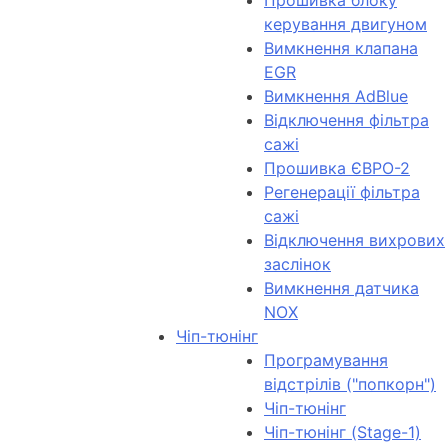
Прошивка блоку
керування двигуном
Вимкнення клапана
EGR
Вимкнення AdBlue
Відключення фільтра
сажі
Прошивка ЄВРО-2
Регенерації фільтра
сажі
Відключення вихрових
заслінок
Вимкнення датчика
NOX
Чіп-тюнінг
Програмування
відстрілів ("попкорн")
Чіп-тюнінг
Чіп-тюнінг (Stage-1)