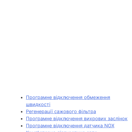
Програмне відключення обмеження
швидкості
Регенерації сажового фільтра
Програмне відключення вихрових заслінок
Програмне відключення датчика NOX