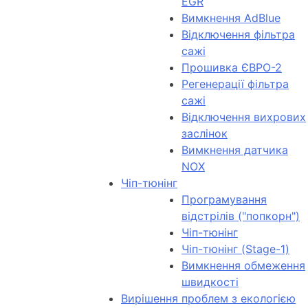
EGR
Вимкнення AdBlue
Відключення фільтра
сажі
Прошивка ЄВРО-2
Регенерації фільтра
сажі
Відключення вихрових
заслінок
Вимкнення датчика
NOX
Чіп-тюнінг
Програмування
відстрілів ("попкорн")
Чіп-тюнінг
Чіп-тюнінг (Stage-1)
Вимкнення обмеження
швидкості
Вирішення проблем з екологією