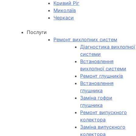
Кривий Ріг
Миколаїв
Черкаси
Послуги
Ремонт вихлопних систем
Діагностика вихлопної
системи
Встановлення
вихлопної системи
Ремонт глушників
Встановлення
глушника
Заміна гофри
глушника
Ремонт випускного
колектора
Заміна випускного
колектора