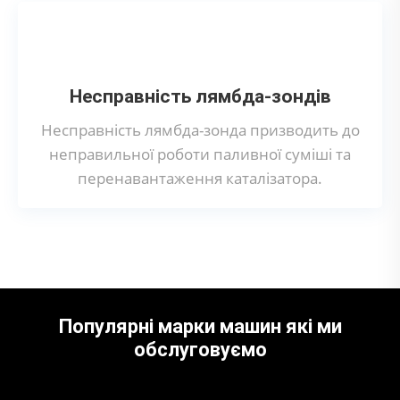
Несправність лямбда-зондів
Несправність лямбда-зонда призводить до
неправильної роботи паливної суміші та
перенавантаження каталізатора.
Популярні марки машин які ми
обслуговуємо