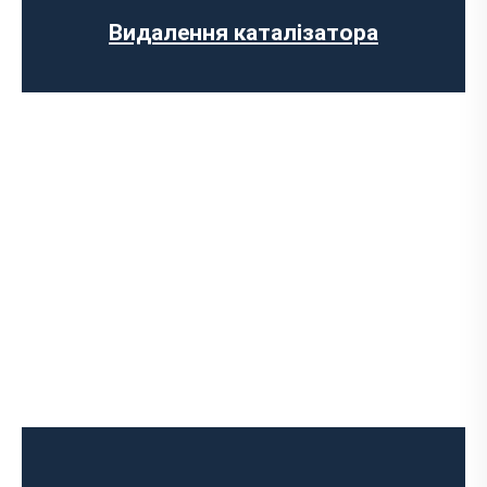
Заміна гофри глушника
Видалення каталізатора
Чип-тюнінг авто
Програмування ЕБУ
Вимкнення клапана EGR