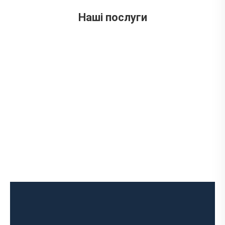
вул. Ложешнікова 3А
Наші послуги
Діагностика вихлопної системи
Встановлення вихлопної системи
Ремонт глушника
Встановлення глушника