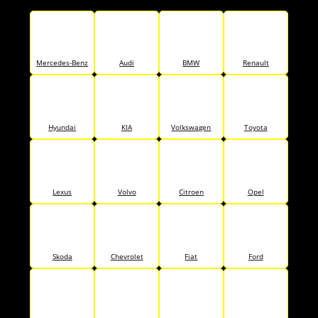
Mercedes-Benz
Audi
BMW
Renault
Hyundai
KIA
Volkswagen
Toyota
Lexus
Volvo
Citroen
Opel
Skoda
Chevrolet
Fiat
Ford