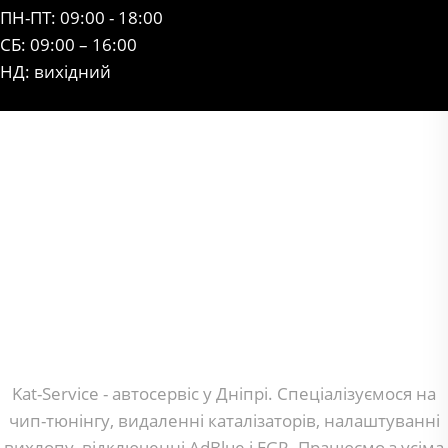
ПН-ПТ: 09:00 - 18:00
СБ: 09:00 – 16:00
НД: вихідний
Kat-Service - автосервіс у Дніпрі. Спеціалізуємося на
чип-тюнінгу, видаленні каталізаторів, налаштуванні
вихлопу, відключенні AdBlue і EGR. Працюємо з усіма