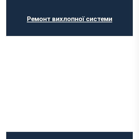
Відключення AdBlue
Вимкнення сажового фільтра
Ремонт вихлопної системи