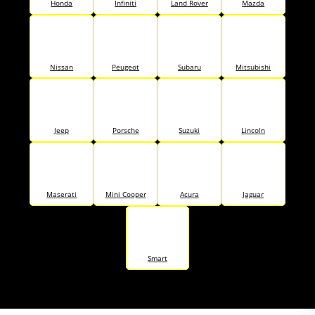
Honda
Infiniti
Land Rover
Mazda
Nissan
Peugeot
Subaru
Mitsubishi
Jeep
Porsche
Suzuki
Lincoln
Maserati
Mini Cooper
Acura
Jaguar
Smart