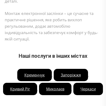
деталі.
Монтаж електронної заслінки – це сучасне та
практичне рішення, яке робить вихлоп
регульованим, додає автомобілю
індивідуальність та забезпечує комфорт у будь-
якій ситуації.
Наші послуги в інших містах
,
,
Кременчук
Запоріжжя
,
,
Кривий Ріг
Миколаєв
Черкаси