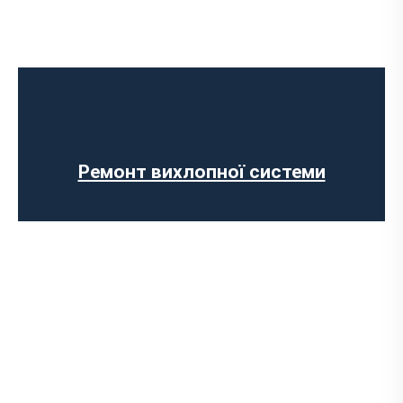
Чип тюнінг авто
Програмування ЕБУ
Вимкнення клапана EGR
Відключення AdBlue
Вимкнення сажового фільтра
Ремонт вихлопної системи