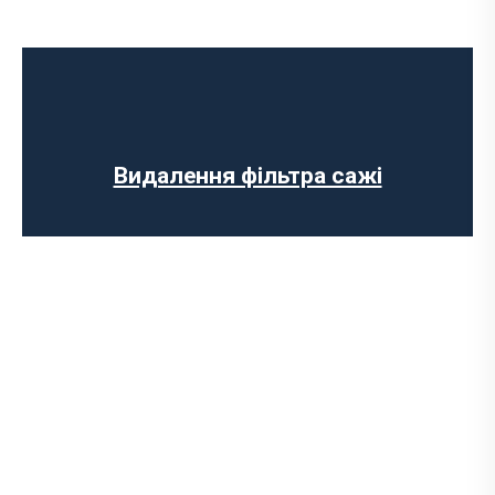
Діагностика вихлопної системи
Встановлення вихлопної системи
Ремонт глушника
Встановлення глушника
Заміна гофри глушника
Видалення фільтра сажі