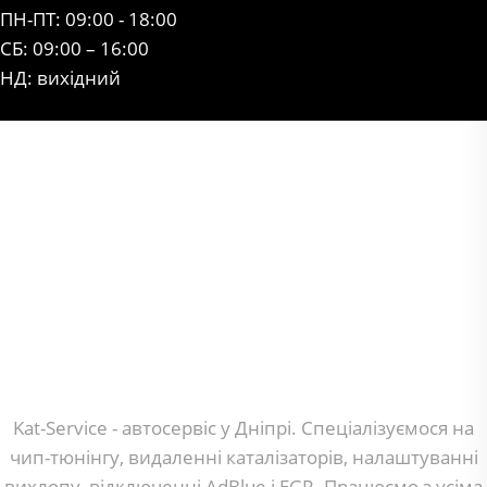
ПН-ПТ: 09:00 - 18:00
СБ: 09:00 – 16:00
НД: вихідний
Kat-Service - автосервіс у Дніпрі. Спеціалізуємося на
чип-тюнінгу, видаленні каталізаторів, налаштуванні
вихлопу, відключенні AdBlue і EGR. Працюємо з усіма