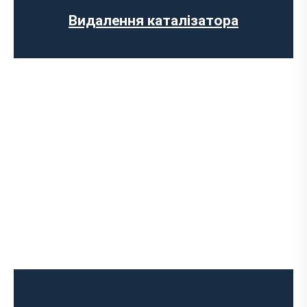
Заміна гофри глушника
Видалення каталізатора
Чип-тюнінг авто
Програмування ЕБУ
Вимкнення клапана EGR