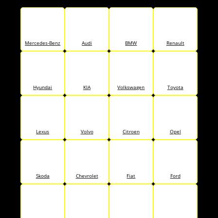
Mercedes-Benz
Audi
BMW
Renault
Hyundai
KIA
Volkswagen
Toyota
Lexus
Volvo
Citroen
Opel
Skoda
Chevrolet
Fiat
Ford