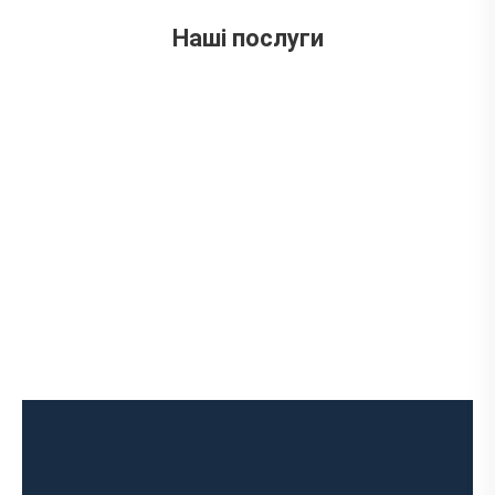
вул. Ложешнікова 3А
Наші послуги
Діагностика вихлопної системи
Встановлення вихлопної системи
Ремонт глушника
Встановлення глушника