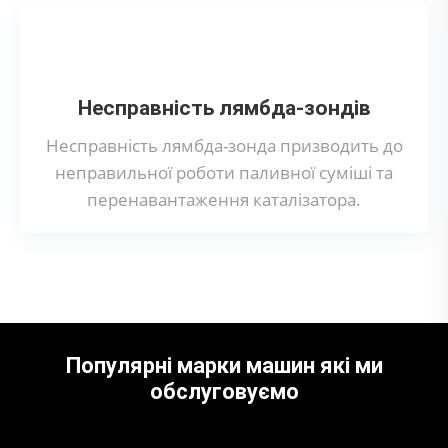
Несправність лямбда-зондів
Несправність лямбда-зонда призводить до
неправильної роботи паливної суміші та
перенавантаження каталізатора.
Популярні марки машин які ми
обслуговуємо