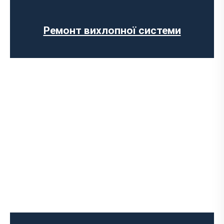
Відключення AdBlue
Вимкнення сажового фільтра
Ремонт вихлопної системи