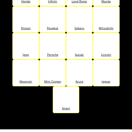
Honda
Infiniti
Land Rover
Mazda
Nissan
Peugeot
Subaru
Mitsubishi
Jeep
Porsche
Suzuki
Lincoln
Maserati
Mini Cooper
Acura
Jaguar
Smart