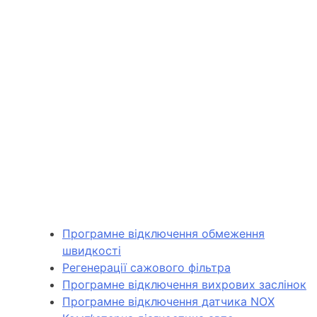
Програмне відключення обмеження
швидкості
Регенерації сажового фільтра
Програмне відключення вихрових заслінок
Програмне відключення датчика NOX