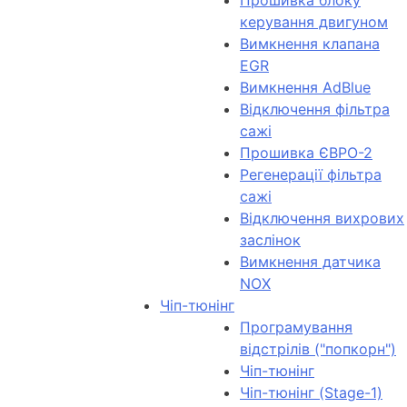
Прошивка блоку
керування двигуном
Вимкнення клапана
EGR
Вимкнення AdBlue
Відключення фільтра
сажі
Прошивка ЄВРО-2
Регенерації фільтра
сажі
Відключення вихрових
заслінок
Вимкнення датчика
NOX
Чіп-тюнінг
Програмування
відстрілів ("попкорн")
Чіп-тюнінг
Чіп-тюнінг (Stage-1)