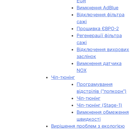
EGR
Вимкнення AdBlue
Відключення фільтра
сажі
Прошивка ЄВРО-2
Регенерації фільтра
сажі
Відключення вихрових
заслінок
Вимкнення датчика
NOX
Чіп-тюнінг
Програмування
відстрілів ("попкорн")
Чіп-тюнінг
Чіп-тюнінг (Stage-1)
Вимкнення обмеження
швидкості
Вирішення проблем з екологією