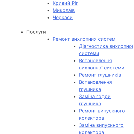
Кривий Ріг
Миколаїв
Черкаси
Послуги
Ремонт вихлопних систем
Діагностика вихлопної
системи
Встановлення
вихлопної системи
Ремонт глушників
Встановлення
глушника
Заміна гофри
глушника
Ремонт випускного
колектора
Заміна випускного
колектора