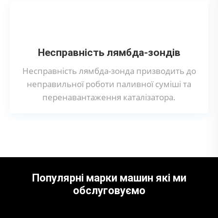
Несправність лямбда-зондів
Несправність лямбда-зонда призводить до
неправильної роботи паливної суміші та
перенавантаження каталізатора.
Популярні марки машин які ми
обслуговуємо