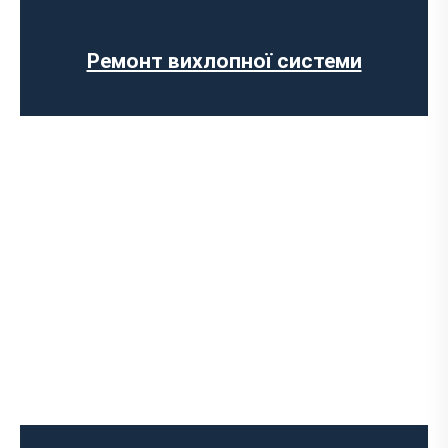
Відключення AdBlue
Вимкнення сажового фільтра
Ремонт вихлопної системи