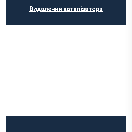
Заміна гофри глушника
Видалення каталізатора
Чип-тюнінг авто
Програмування ЕБУ
Вимкнення клапана EGR