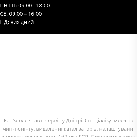
ПН-ПТ: 09:00 - 18:00
СБ: 09:00 – 16:00
НД: вихідний
Kat-Service - автосервіс у Дніпрі. Спеціалізуємося на
чип-тюнінгу, видаленні каталізаторів, налаштуванні
вихлопу, відключенні AdBlue і EGR. Працюємо з усіма