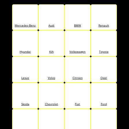
Mercedes-Benz
Audi
BMW
Renault
Hyundai
KIA
Volkswagen
Toyota
Lexus
Volvo
Citroen
Opel
Skoda
Chevrolet
Fiat
Ford