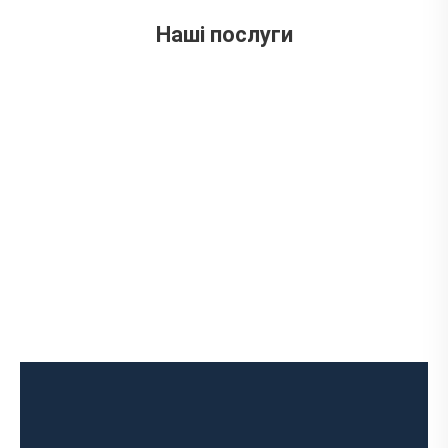
вул. Ложешнікова 3А
Наші послуги
Діагностика вихлопної системи
Встановлення вихлопної системи
Ремонт глушника
Встановлення глушника