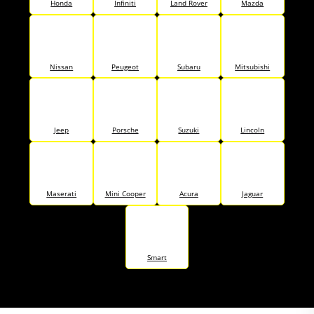
Honda
Infiniti
Land Rover
Mazda
Nissan
Peugeot
Subaru
Mitsubishi
Jeep
Porsche
Suzuki
Lincoln
Maserati
Mini Cooper
Acura
Jaguar
Smart