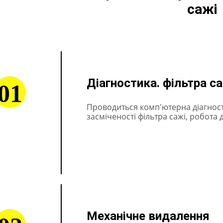
сажі
Діагностика. фільтра с
01
Проводиться комп'ютерна діагност
засміченості фільтра сажі, робота 
Механічне видалення