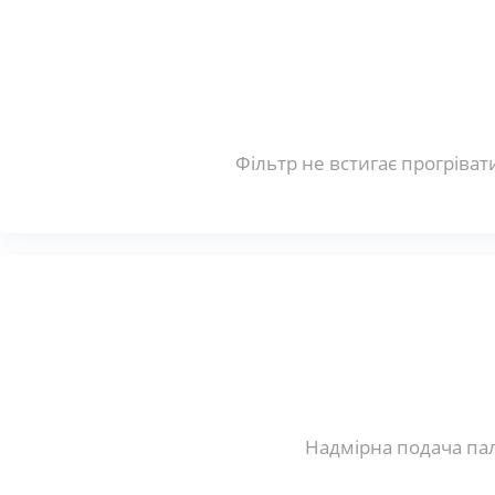
Фільтр не встигає прогріват
Надмірна подача пал