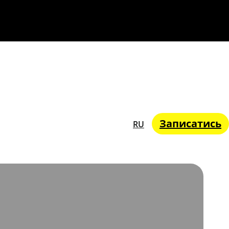
Записатись
RU