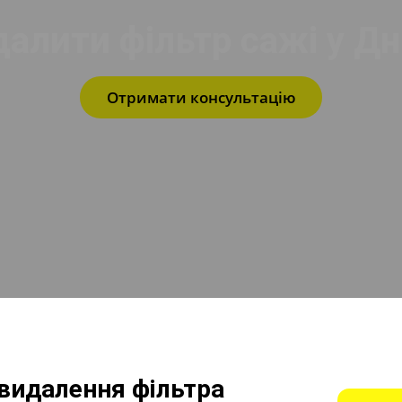
алити фільтр сажі у Дн
Отримати консультацію
 видалення фільтра