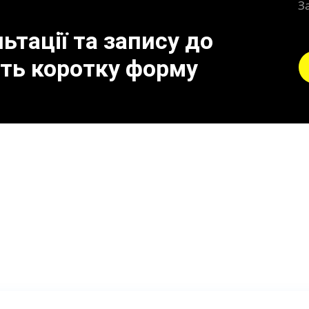
З
тації та запису до
іть коротку форму
 до поломки сажового 