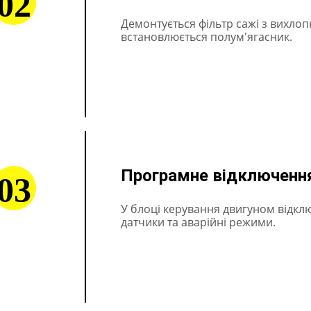
02
Демонтується фільтр сажі з вихлоп
встановлюється полум'ягасник.
Програмне відключенн
03
У блоці керування двигуном відклю
датчики та аварійні режими.