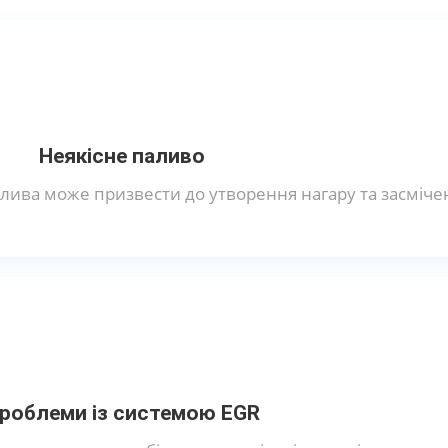
Неякісне паливо
лива може призвести до утворення нагару та засміче
роблеми із системою EGR