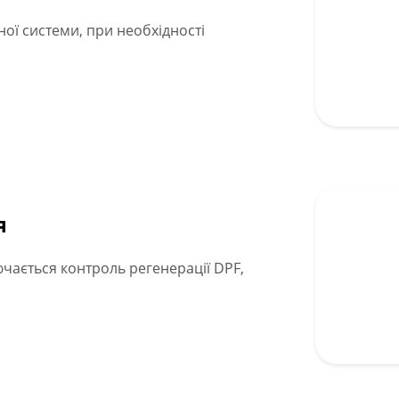
ної системи, при необхідності
я
чається контроль регенерації DPF,