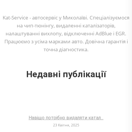
Kat-Service - автосервіс у Миколаїві. Спеціалізуємося
на чип-тюнінгу, видаленні каталізаторів,
налаштуванні вихлопу, відключенні AdBlue і EGR.
Працюємо з усіма марками авто. Довічна гарантія і
точна діагностика.
Недавні публікації
Навіщо потрібно видаляти катал...
23 Квітня, 2025