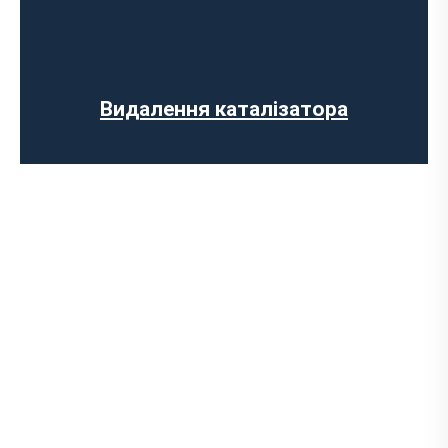
Заміна випускного колектора
Заміна лямбда зонда
Заміна резонатора
Встановлення обманки на каталізатор
Видалення каталізатора