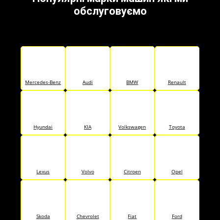
обслуговуємо
Mercedes-Benz
Audi
BMW
Renault
Hyundai
KIA
Volkswagen
Toyota
Lexus
Volvo
Citroen
Opel
Skoda
Chevrolet
Fiat
Ford