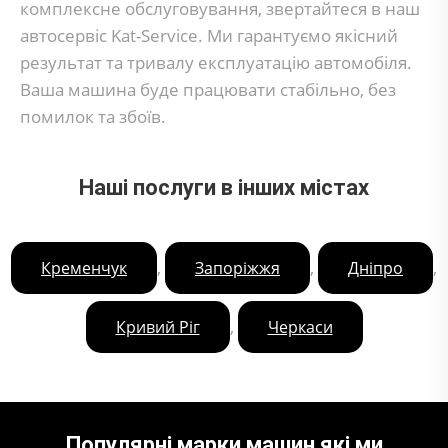
комплексне обслуговування, звертайтеся в наш
автосервіс Kat-Service. Ми гарантуємо якісний
результат та тривалу експлуатацію автомобіля.
Ваша машина буде працювати стабільно, без
помилок та збоїв.
Наші послуги в інших містах
,
,
,
Кременчук
Запоріжжя
Дніпро
,
Кривий Ріг
Черкаси
Популярні марки машин які ми