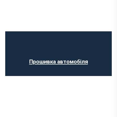
Програмне відключення обмеження
швидкості
Регенерації сажового фільтра
Програмне відключення вихрових
заслінок
Програмне відключення датчика NOX
Прошивка автомобіля
Комп’ютерна діагностика авто