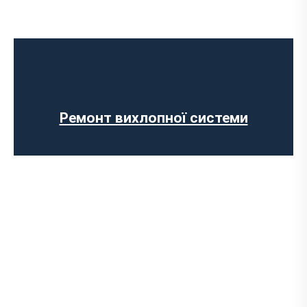
Встановлення Downpipe
Попкорн тюнінг (відстріли вихлопу)
Виготовлення вихлопних систем на
замовлення
Встановлення електронних заслінок
Установка прямоточного вихлопу
Ремонт вихлопної системи