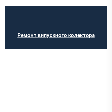
Діагностика вихлопної системи
Встановлення вихлопної системи
Встановлення глушника
Ремонт глушника
Заміна гофри глушника
Ремонт випускного колектора