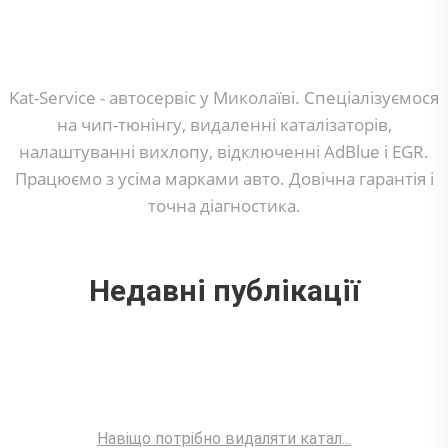
Kat-Service - автосервіс у Миколаїві. Спеціалізуємося
на чип-тюнінгу, видаленні каталізаторів,
налаштуванні вихлопу, відключенні AdBlue і EGR.
Працюємо з усіма марками авто. Довічна гарантія і
точна діагностика.
Недавні публікації
Навіщо потрібно видаляти катал...