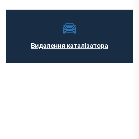
Ремонт випускного колектора
Заміна випускного колектора
Заміна лямбда зонда
Заміна резонатора
Встановлення обманки на каталізатор
Видалення каталізатора