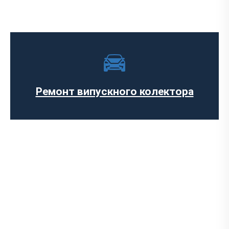
Діагностика вихлопної системи
Встановлення вихлопної системи
Ремонт глушника
Заміна гофри глушника
Встановлення глушника
Ремонт випускного колектора