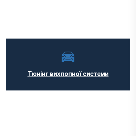
Чип-тюнінг авто
Програмування ЕБУ
Вимкнення клапана EGR
Відключення AdBlue
Вимкнення сажового фільтра
Тюнінг вихлопної системи