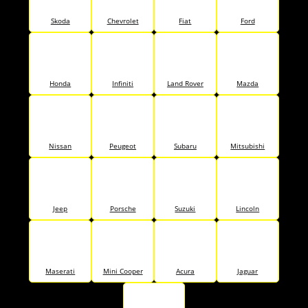
Skoda
Chevrolet
Fiat
Ford
Honda
Infiniti
Land Rover
Mazda
Nissan
Peugeot
Subaru
Mitsubishi
Jeep
Porsche
Suzuki
Lincoln
Maserati
Mini Cooper
Acura
Jaguar