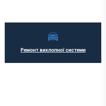
Встановлення Downpipe
Попкорн тюнінг (відстріли вихлопу)
Виготовлення вихлопних систем на
замовлення
Установка прямоточного вихлопу
Встановлення електронних заслінок
Ремонт вихлопної системи