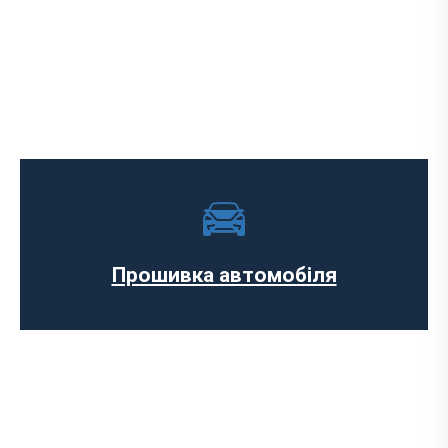
Програмне відключення обмеження
швидкості
Регенерації сажового фільтра
Програмне відключення вихрових
заслінок
Програмне відключення датчика NOX
Прошивка автомобіля
Прошивка ЄВРО-2