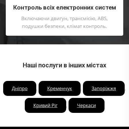
Контроль всіх електронних систем
Включаючи двигун, трансмісію, ABS,
подушки безпеки, клімат контроль.
Наші послуги в інших містах
,
,
,
Дніпро
Кременчук
Запоріжжя
,
Кривий Ріг
Черкаси