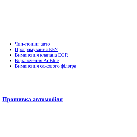
Чип-тюнінг авто
Програмування ЕБУ
Вимкнення клапана EGR
Відключення AdBlue
Вимкнення сажового фільтра
Прошивка автомобіля