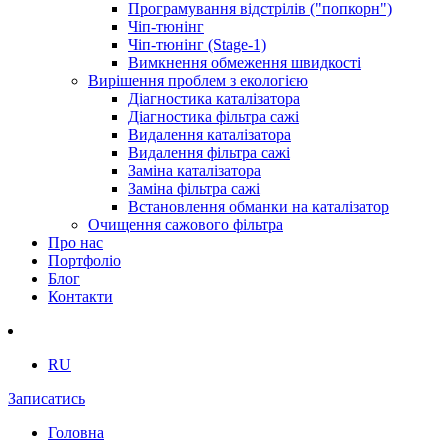
Програмування відстрілів ("попкорн")
Чіп-тюнінг
Чіп-тюнінг (Stage-1)
Вимкнення обмеження швидкості
Вирішення проблем з екологією
Діагностика каталізатора
Діагностика фільтра сажі
Видалення каталізатора
Видалення фільтра сажі
Заміна каталізатора
Заміна фільтра сажі
Встановлення обманки на каталізатор
Очищення сажового фільтра
Про нас
Портфоліо
Блог
Контакти
RU
Записатись
Головна