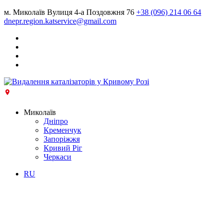
м. Миколаїв Вулиця 4-а Поздовжня 76
+38 (096) 214 06 64
dnepr.region.katservice@gmail.com
Миколаїв
Дніпро
Кременчук
Запоріжжя
Кривий Ріг
Черкаси
RU