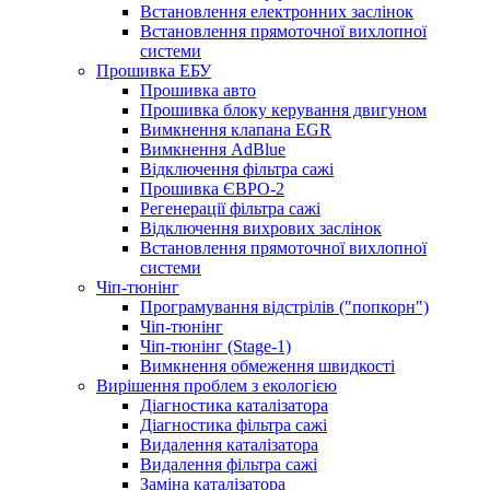
Встановлення електронних заслінок
Встановлення прямоточної вихлопної
системи
Прошивка ЕБУ
Прошивка авто
Прошивка блоку керування двигуном
Вимкнення клапана EGR
Вимкнення AdBlue
Відключення фільтра сажі
Прошивка ЄВРО-2
Регенерації фільтра сажі
Відключення вихрових заслінок
Встановлення прямоточної вихлопної
системи
Чіп-тюнінг
Програмування відстрілів ("попкорн")
Чіп-тюнінг
Чіп-тюнінг (Stage-1)
Вимкнення обмеження швидкості
Вирішення проблем з екологією
Діагностика каталізатора
Діагностика фільтра сажі
Видалення каталізатора
Видалення фільтра сажі
Заміна каталізатора