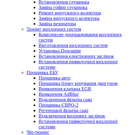
Встановлення глушника
Заміна гофри глушника
Ремонт випускного колектора
Заміна випускного колектора
Заміна резонатора
Тюнінг вихлопних систем
Комплексне доопрацювання вихлопних
систем
Виготовлення вихлопних систем
Установка Downpipe
Встановлення електронних заслінок
Встановлення прямоточної вихлопної
системи
Прошивка ЕБУ
Прошивка авто
Прошивка блоку керування двигуном
Вимкнення клапана EGR
Вимкнення AdBlue
Відключення фільтра сажі
Прошивка ЄВРО-2
Регенерації фільтра сажі
Відключення вихрових заслінок
Встановлення прямоточної вихлопної
системи
Чіп-тюнінг