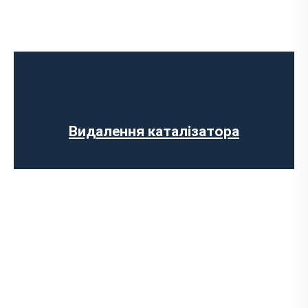
Ремонт випускного колектора
Заміна випускного колектора
Заміна лямбда зонда
Заміна резонатора
Встановлення обманки на каталізатор
Видалення каталізатора