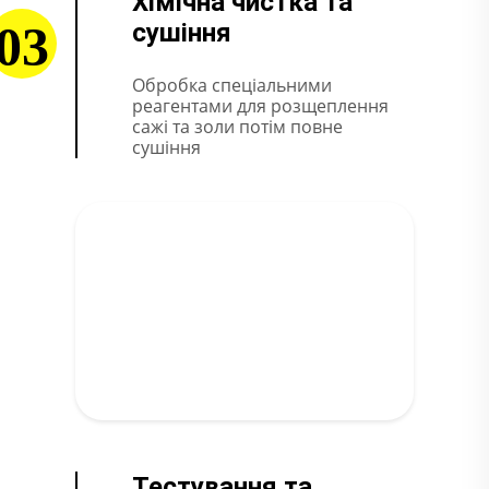
Хімічна чистка та
03
сушіння
Обробка спеціальними
реагентами для розщеплення
сажі та золи потім повне
сушіння
Тестування та