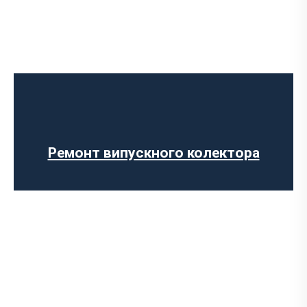
Ремонт вихлопної системи
Ремонт глушника
Встановлення глушника
Заміна гофри глушника
Встановлення вихлопної системи
Ремонт випускного колектора