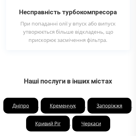
Несправність турбокомпресора
При попаданні олії у впуск або випуск
утворюється більше відкладень, що
прискорює засмічення фільтра.
Наші послуги в інших містах
,
,
,
Дніпро
Кременчук
Запоріжжя
,
Кривий Ріг
Черкаси