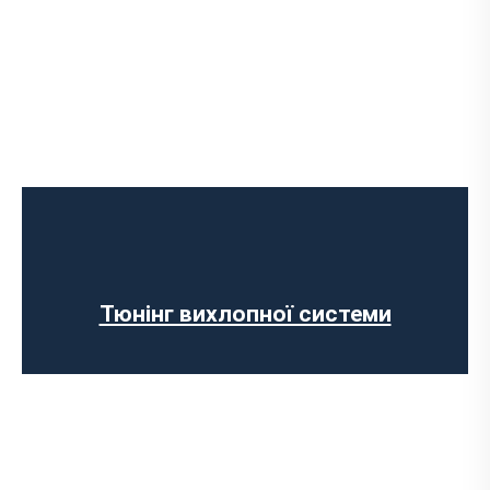
Чип-тюнінг авто
Програмування ЕБУ
Вимкнення клапана EGR
Відключення AdBlue
Вимкнення сажового фільтра
Тюнінг вихлопної системи