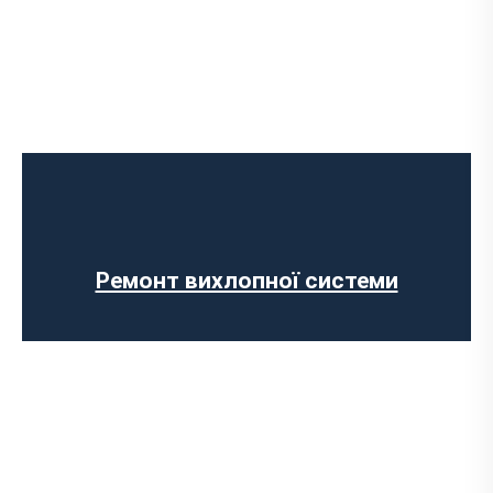
Встановлення Downpipe
Попкорн тюнінг (відстріли вихлопу)
Виготовлення вихлопних систем на
замовлення
Установка прямоточного вихлопу
Встановлення електронних заслінок
Ремонт вихлопної системи