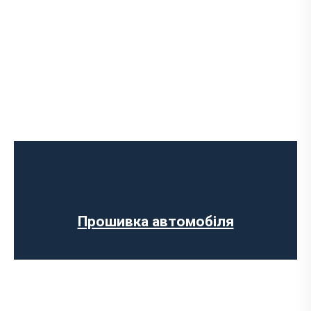
Програмне відключення обмеження
швидкості
Регенерації сажового фільтра
Програмне відключення вихрових
заслінок
Програмне відключення датчика NOX
Прошивка автомобіля
Комп’ютерна діагностика авто