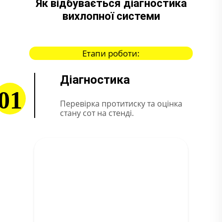
Як відбувається діагностика
вихлопної системи
Етапи роботи:
Діагностика
01
Перевірка протитиску та оцінка
стану сот на стенді.