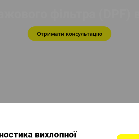
жового фільтра (DPF) 
Отримати консультацію
гностика вихлопної