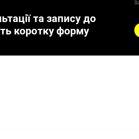
З
тації та запису до
іть коротку форму
 до поломки вихлопної