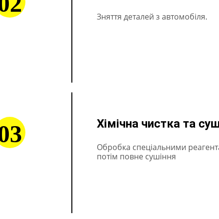
02
Зняття деталей з автомобіля.
Хімічна чистка та су
03
Обробка спеціальними реагент
потім повне сушіння