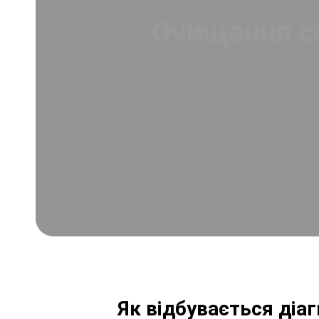
Очищення са
Як відбувається діа