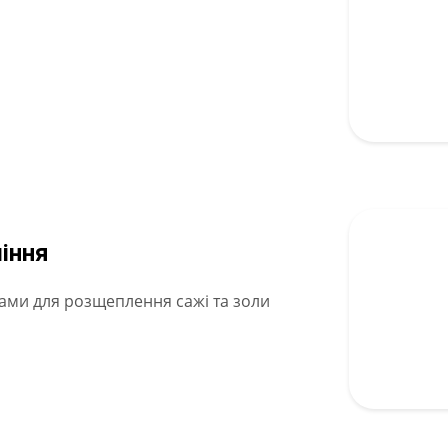
шіння
ами для розщеплення сажі та золи