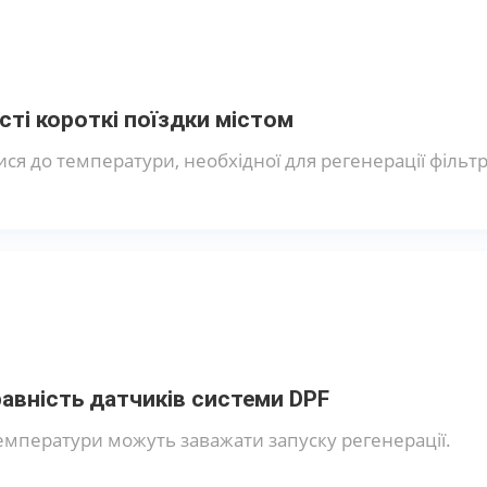
сті короткі поїздки містом
ися до температури, необхідної для регенерації фільтр
авність датчиків системи DPF
емператури можуть заважати запуску регенерації.