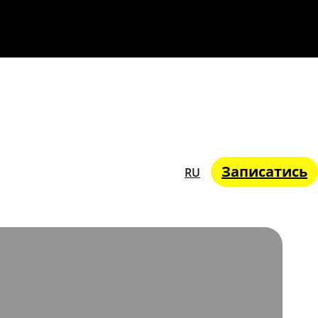
Записатись
RU