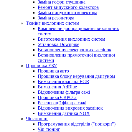
Заміна гофри глушника
Ремонт випускного колектора
Заміна випускного колектора
Заміна резонатора
Тюнінг вихлопних систем
Комплексне доопрацювання вихлопних
систем
Виготовлення вихлопних систем
Установка Downpipe
Встановлення електронних заслінок
Встановлення прямоточної вихлопної
системи
Прошивка ЕБУ
Прошивка авто
Прошивка блоку керування двигуном
Вимкнення клапана EGR
Вимкнення AdBlue
Відключення фільтра сажі
Прошивка ЄВРО-2
Регенерації фільтра сажі
Відключення вихрових заслінок
Вимкнення датчика NOX
Чіп-тюнінг
Програмування відстрілів ("попкорн")
Чіп-тюнінг