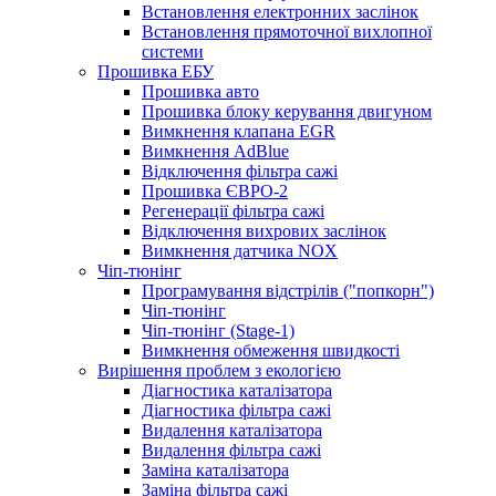
Встановлення електронних заслінок
Встановлення прямоточної вихлопної
системи
Прошивка ЕБУ
Прошивка авто
Прошивка блоку керування двигуном
Вимкнення клапана EGR
Вимкнення AdBlue
Відключення фільтра сажі
Прошивка ЄВРО-2
Регенерації фільтра сажі
Відключення вихрових заслінок
Вимкнення датчика NOX
Чіп-тюнінг
Програмування відстрілів ("попкорн")
Чіп-тюнінг
Чіп-тюнінг (Stage-1)
Вимкнення обмеження швидкості
Вирішення проблем з екологією
Діагностика каталізатора
Діагностика фільтра сажі
Видалення каталізатора
Видалення фільтра сажі
Заміна каталізатора
Заміна фільтра сажі