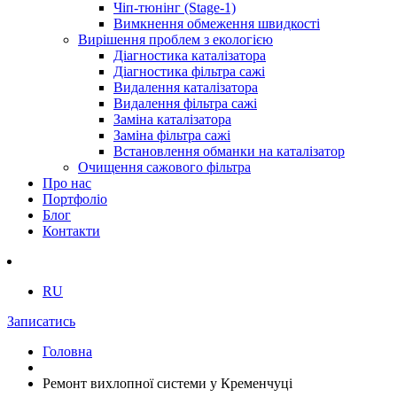
Чіп-тюнінг (Stage-1)
Вимкнення обмеження швидкості
Вирішення проблем з екологією
Діагностика каталізатора
Діагностика фільтра сажі
Видалення каталізатора
Видалення фільтра сажі
Заміна каталізатора
Заміна фільтра сажі
Встановлення обманки на каталізатор
Очищення сажового фільтра
Про нас
Портфоліо
Блог
Контакти
RU
Записатись
Головна
Ремонт вихлопної системи у Кременчуці