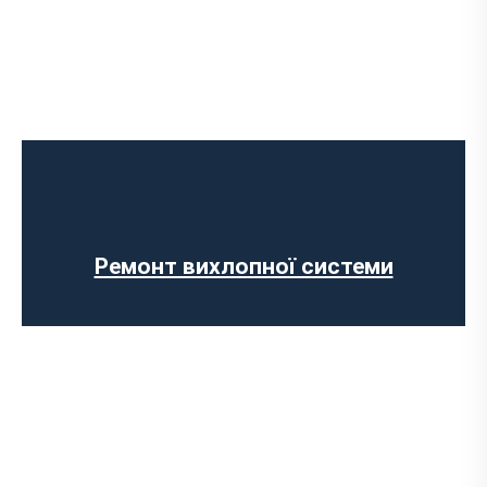
Встановлення Downpipe
Попкорн тюнінг (відстріли вихлопу)
Виготовлення вихлопних систем на
замовлення
Установка прямоточного вихлопу
Встановлення електронних заслінок
Ремонт вихлопної системи