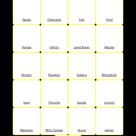
Skoda
Chevrolet
Fiat
Ford
Honda
Infiniti
Land Rover
Mazda
Nissan
Peugeot
Subaru
Mitsubishi
Jeep
Porsche
Suzuki
Lincoln
Maserati
Mini Cooper
Acura
Jaguar