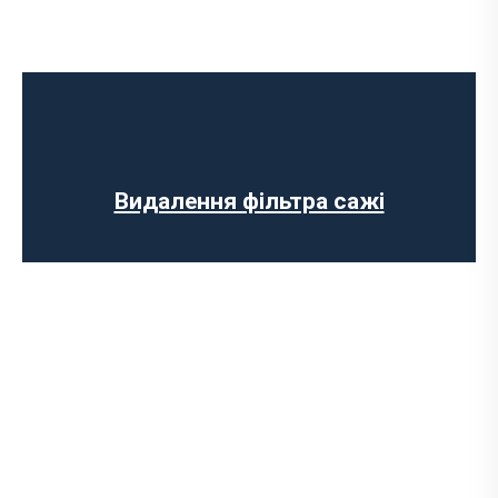
Ремонт випускного колектора
Заміна випускного колектора
Заміна лямбда зонда
Заміна резонатора
Встановлення обманки на каталізатор
Видалення фільтра сажі