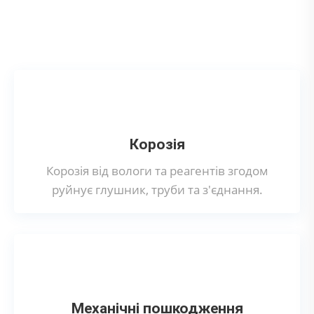
Що може призвести до поломки
вихлопної системи?
Корозія
Корозія від вологи та реагентів згодом
руйнує глушник, труби та з'єднання.
Механічні пошкодження