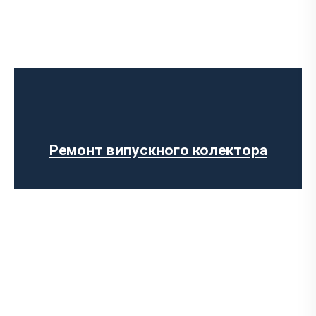
Ремонт глушника
Встановлення вихлопної системи
Ремонт вихлопної системи
Заміна гофри глушника
Встановлення глушника
Ремонт випускного колектора