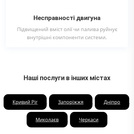
Несправності двигуна
Підвищений вміст олії чи палива руйнує
внутрішні компоненти системи.
Наші послуги в інших містах
,
,
,
Кривий Ріг
Запоріжжя
Дніпро
,
Миколаєв
Черкаси