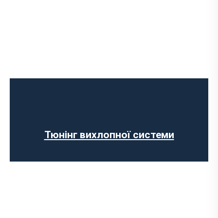
Чип-тюнінг авто
Програмування ЕБУ
Вимкнення клапана EGR
Відключення AdBlue
Вимкнення сажового фільтра
Тюнінг вихлопної системи