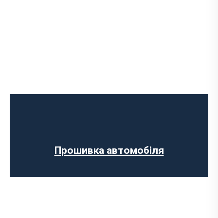
Програмне відключення обмеження
швидкості
Регенерації сажового фільтра
Програмне відключення вихрових
заслінок
Програмне відключення датчика NOX
Прошивка автомобіля
Комп’ютерна діагностика авто