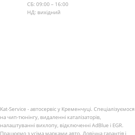
СБ: 09:00 – 16:00
НД: вихідний
Kat-Service - автосервіс у Кременчуці. Спеціалізуємося
на чип-тюнінгу, видаленні каталізаторів,
налаштуванні вихлопу, відключенні AdBlue і EGR.
Працюємо з усіма марками авто. Довічна гарантія і