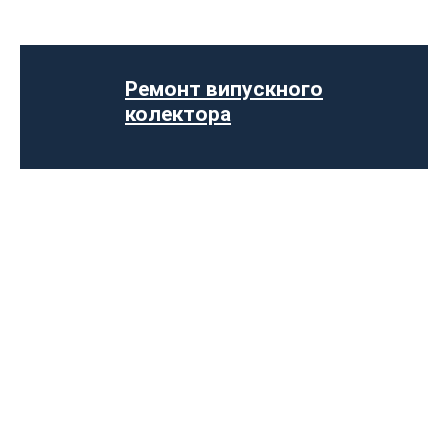
Встановлення вихлопної системи
Ремонт глушника
Встановлення глушника
Ремонт випускного
Заміна гофри глушника
колектора
Встановлення Downpipe
Попкорн тюнінг (відстріли вихлопу)