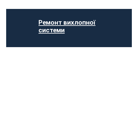
Виготовлення вихлопних систем на
замовлення
Установка прямоточного вихлопу
Ремонт вихлопної
Встановлення електронних заслінок
системи
Чип-тюнінг авто
Програмування ЕБУ
Вимкнення клапана EGR