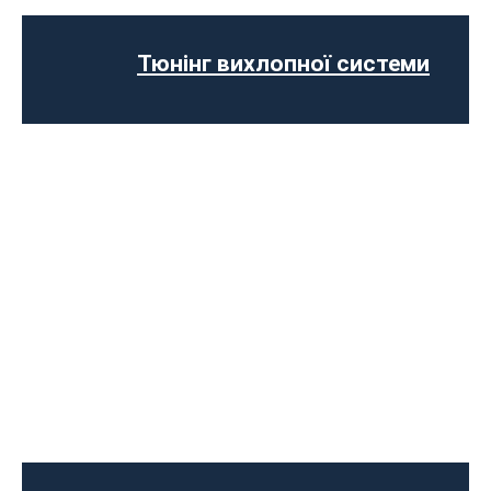
Відключення AdBlue
Вимкнення сажового фільтра
Тюнінг вихлопної системи
Програмне відключення обмеження
швидкості
Регенерації сажового фільтра
Програмне відключення вихрових
заслінок