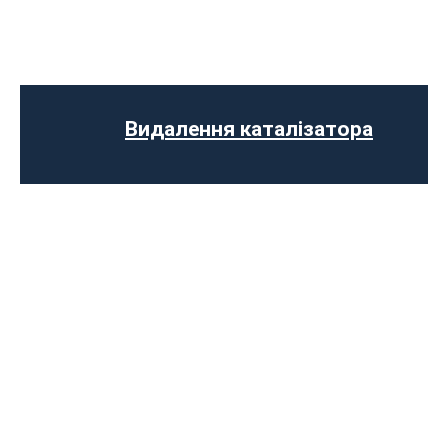
Ремонт випускного колектора
Заміна випускного колектора
Прошивка ЄВРО-2
Заміна лямбда зонда
Встановлення обманки на каталізатор
Видалення каталізатора
Діагностика вихлопної системи