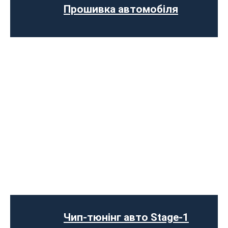
Програмне відключення датчика NOX
Прошивка автомобіля
Комп’ютерна діагностика авто
Чип-тюнінг авто Stage-1