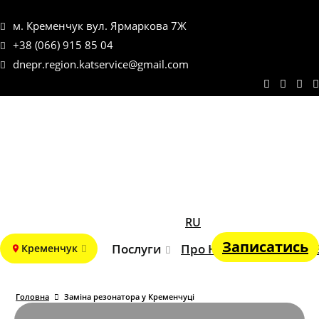
м. Кременчук вул. Ярмаркова 7Ж
+38 (066) 915 85 04
dnepr.region.katservice@gmail.com
RU
Записатись
Послуги
Про Нас
Портфоліо
Кременчук
Головна
Заміна резонатора у Кременчуці