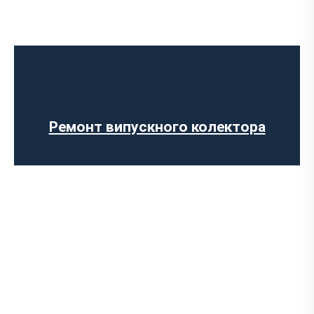
Діагностика вихлопної системи
Встановлення Downpipe
Ремонт глушника
Заміна гофри глушника
Ремонт вихлопної системи
Ремонт випускного колектора