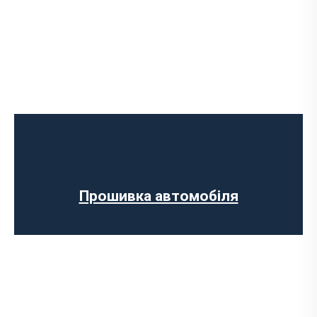
Програмне відключення обмеження
швидкості
Регенерації сажового фільтра
Програмне відключення вихрових
заслінок
Програмне відключення датчика NOX
Прошивка автомобіля
Комп’ютерна діагностика авто