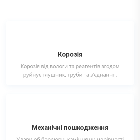
вихлопної системи?
Корозія
Корозія від вологи та реагентів згодом
руйнує глушник, труби та з'єднання.
Механічні пошкодження
Удари об бордюри, каміння чи нерівності