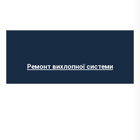
Встановлення Downpipe
Попкорн тюнінг (відстріли вихлопу)
Виготовлення вихлопних систем на
замовлення
Установка прямоточного вихлопу
Встановлення електронних заслінок
Ремонт вихлопної системи