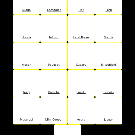
Skoda
Chevrolet
Fiat
Ford
Honda
Infiniti
Land Rover
Mazda
Nissan
Peugeot
Subaru
Mitsubishi
Jeep
Porsche
Suzuki
Lincoln
Maserati
Mini Cooper
Acura
Jaguar