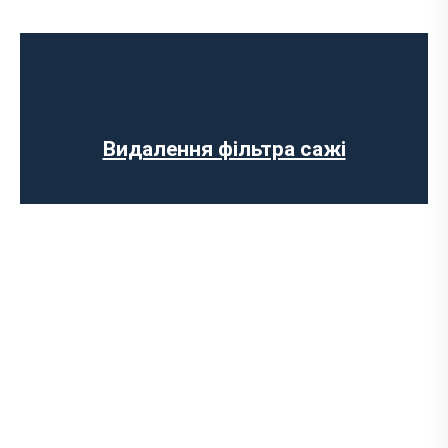
Ремонт випускного колектора
Заміна випускного колектора
Заміна лямбда зонда
Заміна резонатора
Встановлення обманки на каталізатор
Видалення фільтра сажі