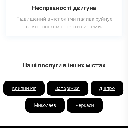
Несправності двигуна
Підвищений вміст олії чи палива руйнує
внутрішні компоненти системи.
Наші послуги в інших містах
,
,
,
Кривий Ріг
Запоріжжя
Дніпро
,
Миколаєв
Черкаси