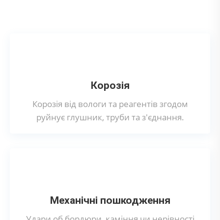
вихлопної системи?
Корозія
Корозія від вологи та реагентів згодом
руйнує глушник, труби та з'єднання.
Механічні пошкодження
Удари об бордюри, каміння чи нерівності