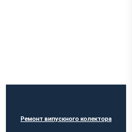
Ремонт вихлопної системи
Діагностика вихлопної системи
Встановлення вихлопної системи
Ремонт глушника
Заміна гофри глушника
Ремонт випускного колектора