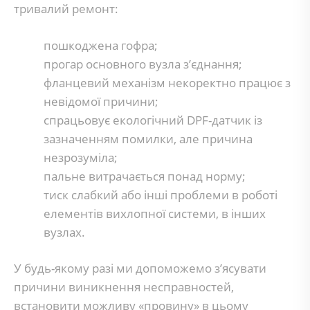
тривалий ремонт:
пошкоджена гофра;
прогар основного вузла з’єднання;
фланцевий механізм некоректно працює з
невідомої причини;
спрацьовує екологічний DPF-датчик із
зазначенням помилки, але причина
незрозуміла;
пальне витрачається понад норму;
тиск слабкий або інші проблеми в роботі
елементів вихлопної системи, в інших
вузлах.
У будь-якому разі ми допоможемо з’ясувати
причини виникнення несправностей,
встановити можливу «провину» в цьому