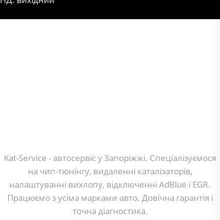
Kat-Service - автосервіс у Запоріжжі. Спеціалізуємося
на чип-тюнінгу, видаленні каталізаторів,
налаштуванні вихлопу, відключенні AdBlue і EGR.
Працюємо з усіма марками авто. Довічна гарантія і
точна діагностика.