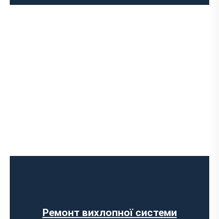
Встановлення Downpipe
Попкорн тюнінг (відстріли вихлопу)
Виготовлення вихлопних систем на
замовлення
Установка прямоточного вихлопу
Встановлення електронних заслінок
Ремонт вихлопної системи