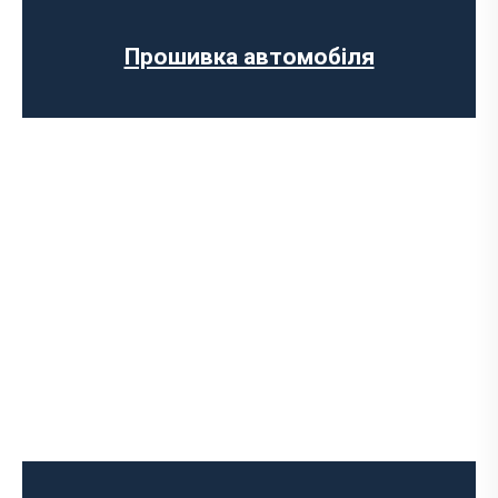
заслінок
Програмне відключення датчика NOX
Прошивка автомобіля
Комп’ютерна діагностика авто