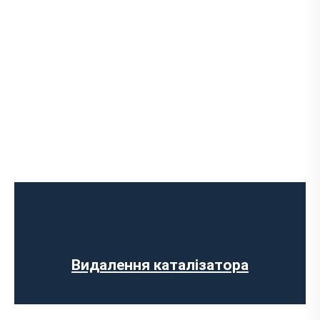
Ремонт випускного колектора
Заміна випускного колектора
Заміна лямбда зонда
Заміна резонатора
Встановлення обманки на каталізатор
Видалення каталізатора