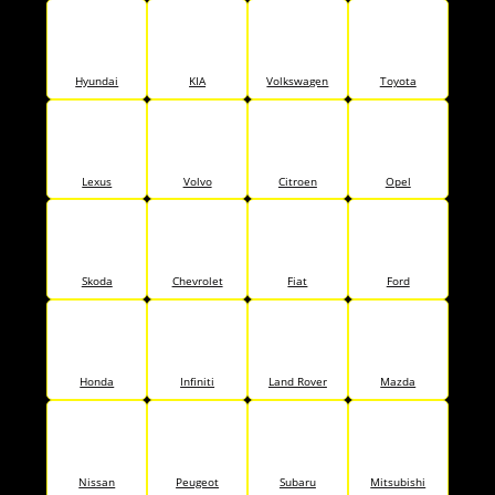
Hyundai
KIA
Volkswagen
Toyota
Lexus
Volvo
Citroen
Opel
Skoda
Chevrolet
Fiat
Ford
Honda
Infiniti
Land Rover
Mazda
Nissan
Peugeot
Subaru
Mitsubishi