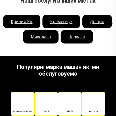
Наші послуги в інших містах
,
,
,
Кривий Ріг
Кременчук
Дніпро
,
Миколаєв
Черкаси
Популярні марки машин які ми
обслуговуємо
Mercedes-Benz
Audi
BMW
Renault