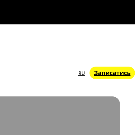
Записатись
RU