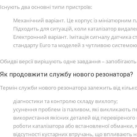
Існують два основні типи пристроїв:
Механічний варіант. Це корпус із мініатюрним 
Підходить для ситуацій, коли каталізатор вида
Електронний варіант. Імітація сигналу датчика с
стандарту Euro та моделей з чутливою системо
Обидві версії вирішують одне завдання – запобігают
Як продовжити службу нового резонатора?
Термін служби нового резонатора залежить від кілько
діагностики та контролю складу вихлопу;
усунення проблем із паливом, які викликають пер
використання якісних деталей від перевіреного
роботи каталізатора або встановленої обманки, 
відсутності кустарних втручань, що впливають н