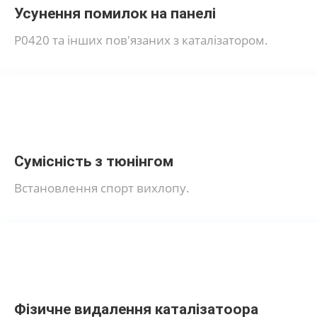
Усунення помилок на панелі
Р0420 та інших пов'язаних з каталізатором.
Сумісність з тюнінгом
Встановлення спорт вихлопу.
Фізичне видалення каталізатоора