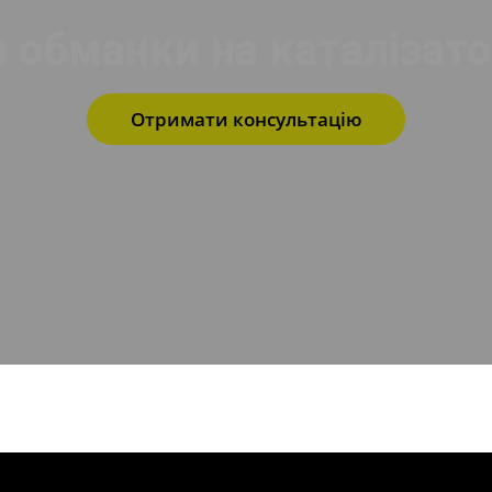
 обманки на каталізато
Отримати консультацію