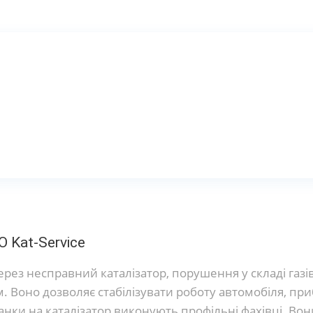
 Kat-Service
з несправний каталізатор, порушення у складі газів
Воно дозволяє стабілізувати роботу автомобіля, приб
анки на каталізатор виконують профільні фахівці. Во