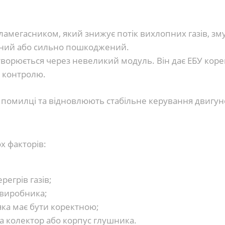
пламегасником, який знижує потік вихлопних газів, з
лений або сильно пошкоджений.
творюється через невеликий модуль. Він дає ЕБУ корек
ю контролю.
ь помилці та відновлюють стабільне керування двигун
х факторів:
егрів газів;
 виробника;
яка має бути коректною;
а колектор або корпус глушника.