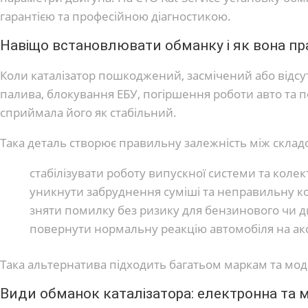
гарантією та професійною діагностикою.
Навіщо встановлювати обманку і як вона п
Коли каталізатор пошкоджений, засмічений або відсут
палива, блокування ЕБУ, погіршення роботи авто та п
сприймала його як стабільний.
Така деталь створює правильну залежність між склад
стабілізувати роботу випускної системи та колек
уникнути забруднення суміші та неправильну к
зняти помилку без ризику для бензинового чи д
повернути нормальну реакцію автомобіля на ак
Така альтернатива підходить багатьом маркам та мо
Види обманок каталізатора: електронна та 