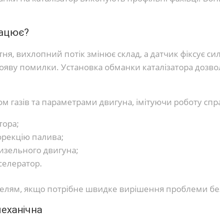
рацює?
ня, вихлопний потік змінює склад, а датчик фіксує с
ояву помилки. Установка обманки каталізатора дозвол
ом газів та параметрами двигуна, імітуючи роботу сп
тора;
орекцію палива;
изельного двигуна;
селератор.
делям, якщо потрібне швидке вирішення проблеми бе
механічна