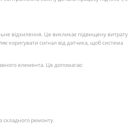
ильне відхилення. Це викликає підвищену витрату
яє коригувати сигнал від датчика, щоб система
равного елемента. Це допомагає:
з складного ремонту.