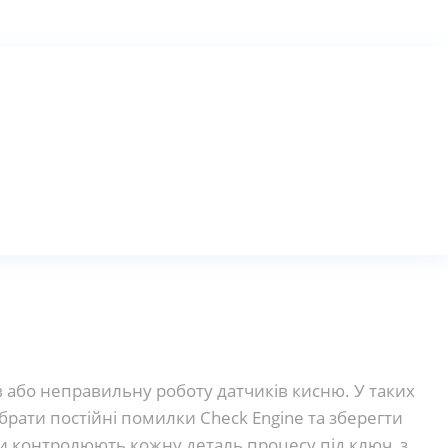
 або неправильну роботу датчиків кисню. У таких
рати постійні помилки Check Engine та зберегти
ни контролюють кожну деталь процесу під ключ, з