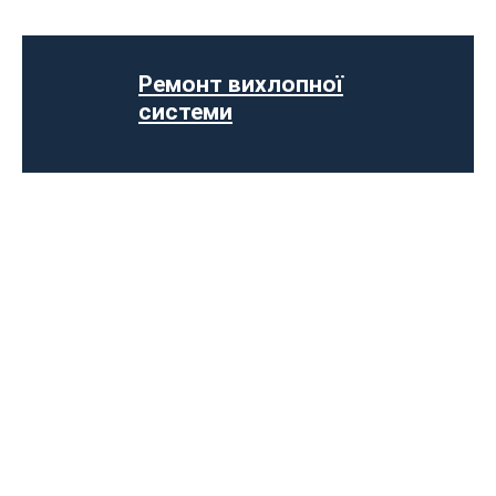
Виготовлення вихлопних систем на
замовлення
Установка прямоточного вихлопу
Ремонт вихлопної
Встановлення електронних заслінок
системи
Чип-тюнінг авто
Програмування ЕБУ
Вимкнення клапана EGR