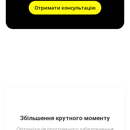
Отримати консультацію
Що дає чіп-тюнинг
(прошивка) авто?
Збільшення крутного моменту
Оптимізація програмного забезпечення