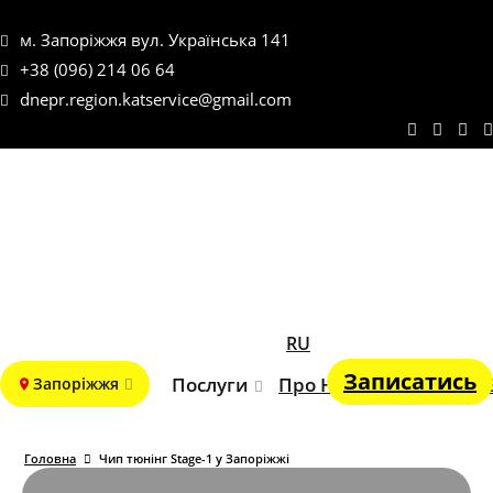
м. Запоріжжя вул. Українська 141
+38 (096) 214 06 64
dnepr.region.katservice@gmail.com
RU
Записатись
Послуги
Про Нас
Портфоліо
Запоріжжя
Головна
Чип тюнінг Stage-1 у Запоріжжі