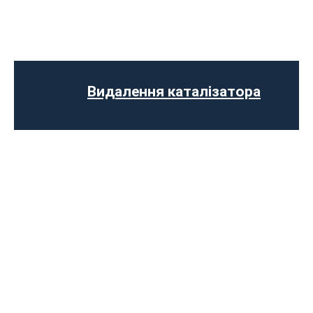
Ремонт випускного колектора
Заміна випускного колектора
Заміна лямбда зонда
Заміна резонатора
Встановлення обманки на каталізатор
Видалення каталізатора
Діагностика вихлопної системи