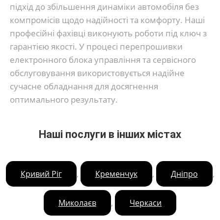
підхід до збільшення динаміки автомобіля без
компромісів щодо надійності та комфорту. Наші
професійні фахівці виконують роботи під ключ з
гарантією якості. У процесі перепрошивки
електронного блока управління та сервісного
обслуговування використовується надійне
сучасне обладнання для досягнення
оптимального результату.
Наші послуги в інших містах
,
,
,
Кривий Ріг
Кременчук
Дніпро
,
Миколаєв
Черкаси