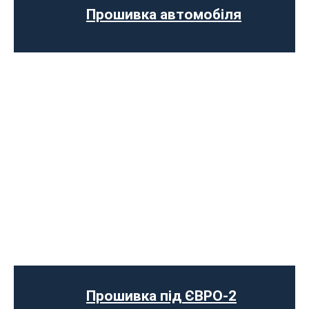
Програмне відключення датчика NOX
Прошивка автомобіля
Комп’ютерна діагностика авто
Прошивка під ЄВРО-2