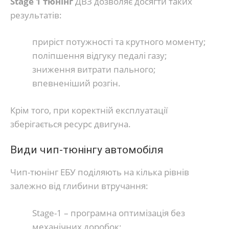
Stage 1 тюнінг
ДВЗ дозволяє досягти таких
результатів:
приріст потужності та крутного моменту;
поліпшення відгуку педалі газу;
зниження витрати пального;
впевненіший розгін.
Крім того, при коректній експлуатації
зберігається ресурс двигуна.
Види чип-тюнінгу автомобіля
Чип-тюнінг ЕБУ поділяють на кілька рівнів
залежно від глибини втручання:
Stage-1 – програмна оптимізація без
механічних доробок;