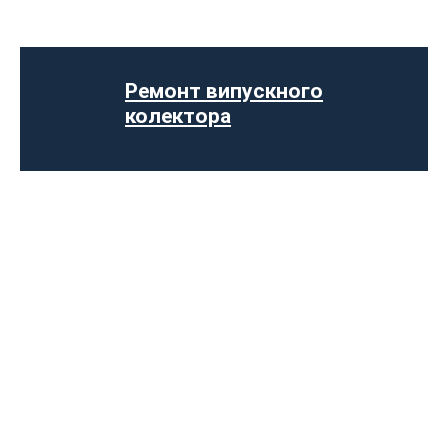
Встановлення вихлопної системи
Ремонт глушника
Встановлення глушника
Ремонт випускного
Заміна гофри глушника
колектора
Встановлення Downpipe
Попкорн тюнінг (відстріли вихлопу)