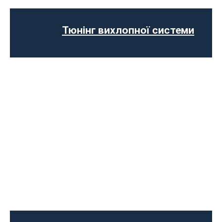
Відключення AdBlue
Вимкнення сажового фільтра
Тюнінг вихлопної системи
Програмне відключення обмеження
швидкості
Регенерації сажового фільтра
Програмне відключення вихрових
заслінок