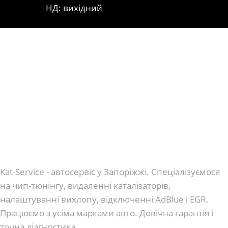
НД: вихідний
Kat-Service - автосервіс у Запоріжжі. Спеціалізуємося
на чип-тюнінгу, видаленні каталізаторів,
налаштуванні вихлопу, відключенні AdBlue і EGR.
Працюємо з усіма марками авто. Довічна гарантія і
точна діагностика.