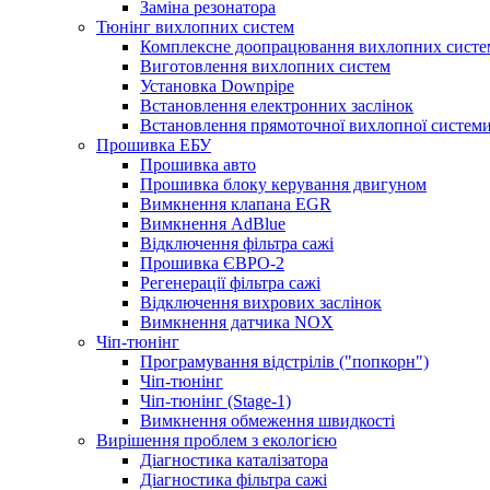
Заміна резонатора
Тюнінг вихлопних систем
Комплексне доопрацювання вихлопних систе
Виготовлення вихлопних систем
Установка Downpipe
Встановлення електронних заслінок
Встановлення прямоточної вихлопної систем
Прошивка ЕБУ
Прошивка авто
Прошивка блоку керування двигуном
Вимкнення клапана EGR
Вимкнення AdBlue
Відключення фільтра сажі
Прошивка ЄВРО-2
Регенерації фільтра сажі
Відключення вихрових заслінок
Вимкнення датчика NOX
Чіп-тюнінг
Програмування відстрілів ("попкорн")
Чіп-тюнінг
Чіп-тюнінг (Stage-1)
Вимкнення обмеження швидкості
Вирішення проблем з екологією
Діагностика каталізатора
Діагностика фільтра сажі