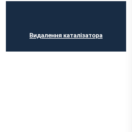
Заміна випускного колектора
Заміна лямбда зонда
Заміна резонатора
Встановлення обманки на каталізатор
Видалення каталізатора