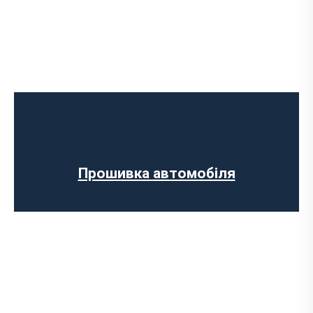
Програмне відключення обмеження
швидкості
Регенерації сажового фільтра
Програмне відключення вихрових
заслінок
Програмне відключення датчика NOX
Прошивка автомобіля
Комп’ютерна діагностика авто