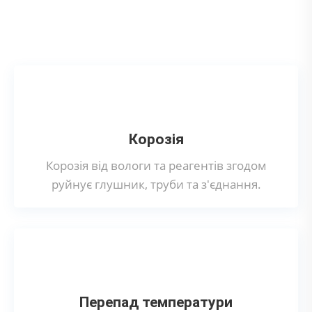
Що може призвести до поломки
випускного колектора?
Корозія
Корозія від вологи та реагентів згодом
руйнує глушник, труби та з'єднання.
Перепад температури