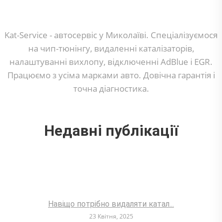
Kat-Service - автосервіс у Миколаїві. Спеціалізуємося
на чип-тюнінгу, видаленні каталізаторів,
налаштуванні вихлопу, відключенні AdBlue і EGR.
Працюємо з усіма марками авто. Довічна гарантія і
точна діагностика.
Недавні публікації
Навіщо потрібно видаляти катал...
23 Квітня, 2025