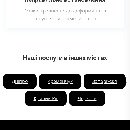
Може призвести до деформації та
порушення герметичності.
Наші послуги в інших містах
,
,
,
Дніпро
Кременчук
Запоріжжя
,
Кривий Ріг
Черкаси