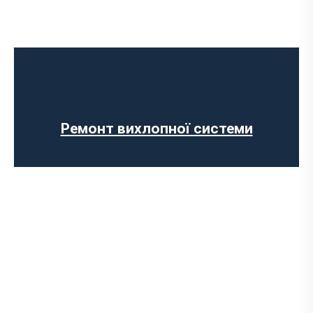
Встановлення Downpipe
Попкорн тюнінг (відстріли вихлопу)
Виготовлення вихлопних систем на
замовлення
Установка прямоточного вихлопу
Встановлення електронних заслінок
Ремонт вихлопної системи