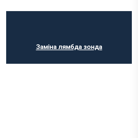
Діагностика вихлопної системи
Встановлення вихлопної системи
Встановлення глушника
Ремонт глушника
Заміна гофри глушника
Заміна лямбда зонда