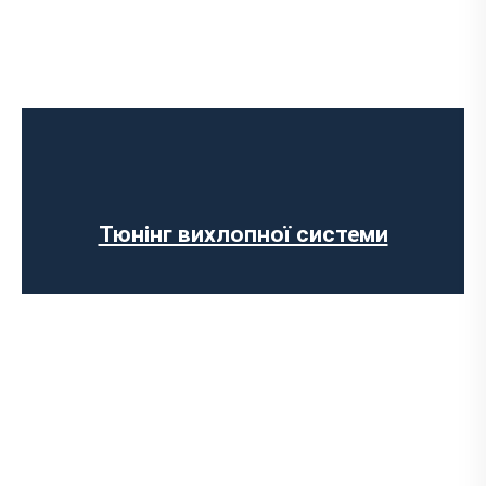
Чип-тюнінг авто
Програмування ЕБУ
Вимкнення клапана EGR
Відключення AdBlue
Вимкнення сажового фільтра
Тюнінг вихлопної системи