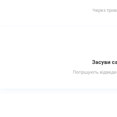
Через трив
Засуви с
Погіршують відведе