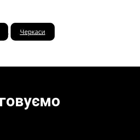
Черкаси
,
уговуємо