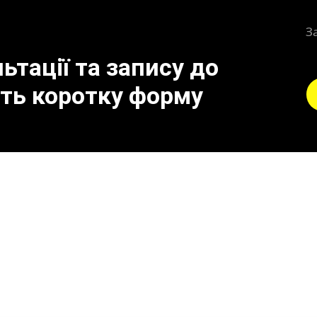
З
тації та запису до
іть коротку форму
 до поломки вихлопної