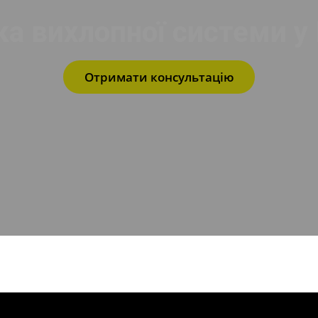
ка вихлопної системи у
Отримати консультацію