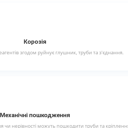
Корозія
реагентів згодом руйнує глушник, труби та з'єднання.
Механічні пошкодження
я чи нерівності можуть пошкодити труби та кріпленн