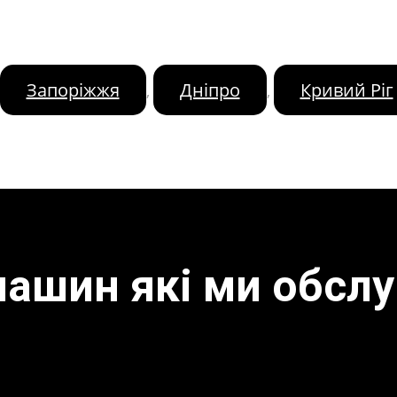
Запоріжжя
Дніпро
Кривий Ріг
,
,
машин які ми обсл