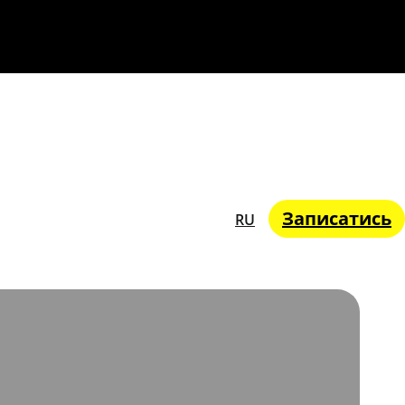
Записатись
RU