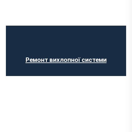
Встановлення Downpipe
Попкорн тюнінг (відстріли вихлопу)
Виготовлення вихлопних систем на
замовлення
Установка прямоточного вихлопу
Встановлення електронних заслінок
Ремонт вихлопної системи