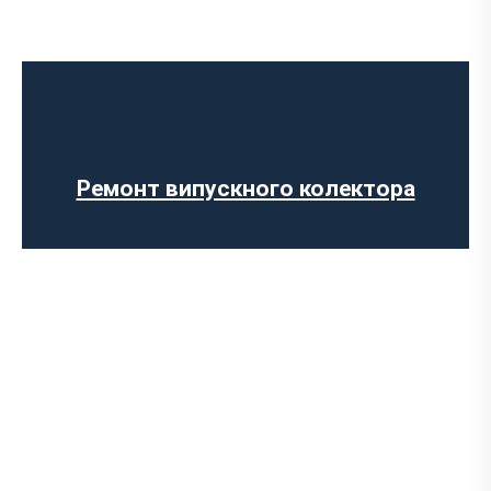
Діагностика вихлопної системи
Встановлення вихлопної системи
Ремонт глушника
Встановлення глушника
Заміна гофри глушника
Ремонт випускного колектора