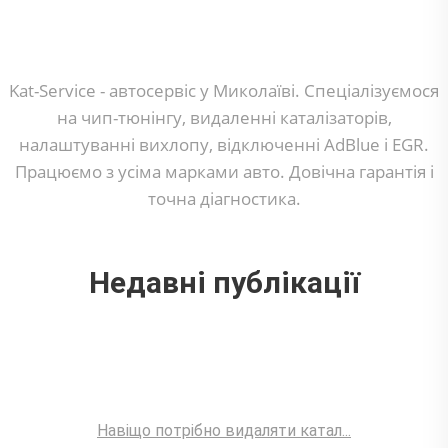
Kat-Service - автосервіс у Миколаїві. Спеціалізуємося
на чип-тюнінгу, видаленні каталізаторів,
налаштуванні вихлопу, відключенні AdBlue і EGR.
Працюємо з усіма марками авто. Довічна гарантія і
точна діагностика.
Недавні публікації
Навіщо потрібно видаляти катал...