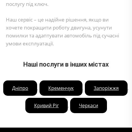
послугу під ключ.
Наш сервіс – це надійне рішення, якщо ви
хочете покращити роботу двигуна, усунути
помилки та адаптувати автомобіль під сучасні
умови експлуатації.
Наші послуги в інших містах
,
,
,
Дніпро
Кременчук
Запоріжжя
,
Кривий Ріг
Черкаси