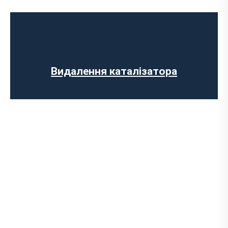
Ремонт випускного колектора
Заміна випускного колектора
Заміна лямбда зонда
Заміна резонатора
Встановлення обманки на каталізатор
Видалення каталізатора