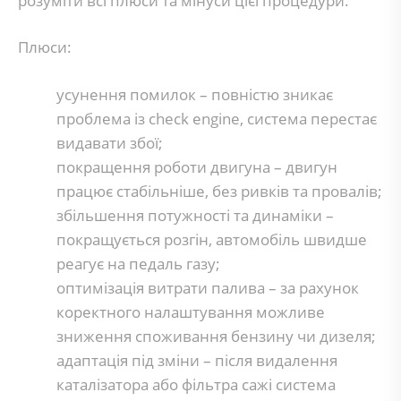
розуміти всі плюси та мінуси цієї процедури.
Плюси:
усунення помилок – повністю зникає
проблема із check engine, система перестає
видавати збої;
покращення роботи двигуна – двигун
працює стабільніше, без ривків та провалів;
збільшення потужності та динаміки –
покращується розгін, автомобіль швидше
реагує на педаль газу;
оптимізація витрати палива – за рахунок
коректного налаштування можливе
зниження споживання бензину чи дизеля;
адаптація під зміни – після видалення
каталізатора або фільтра сажі система