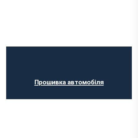
Програмне відключення обмеження
швидкості
Регенерації сажового фільтра
Програмне відключення вихрових
заслінок
Програмне відключення датчика NOX
Прошивка автомобіля
Комп’ютерна діагностика авто