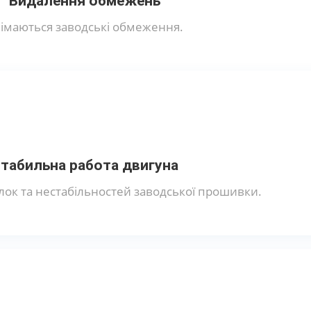
Видалення обмежень
імаються заводські обмеження.
табильна работа двигуна
ок та нестабільностей заводської прошивки.