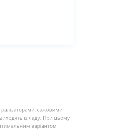
тралізаторами, сажовими
виходять із ладу. При цьому
 Оптимальним варіантом