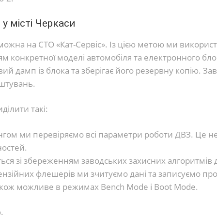
у місті Черкаси
 можна на СТО «Кат-Сервіс». Із цією метою ми викорис
м конкретної моделі автомобіля та електронного бло
ий дамп із блока та зберігає його резервну копію. За
штувань.
ділити такі:
нгом ми перевіряємо всі параметри роботи ДВЗ. Це не
ностей.
ься зі збереженням заводських захисних алгоритмів 
нзійних флешерів ми зчитуємо дані та записуємо пр
також можливе в режимах Bench Mode і Boot Mode.
.