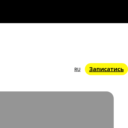
Записатись
RU