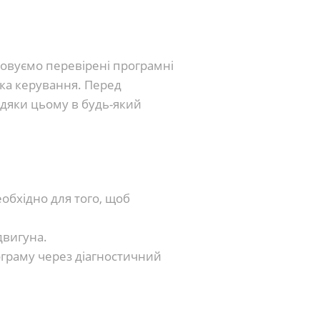
товуємо перевірені програмні
ка керування. Перед
вдяки цьому в будь-який
обхідно для того, щоб
двигуна.
ограму через діагностичний