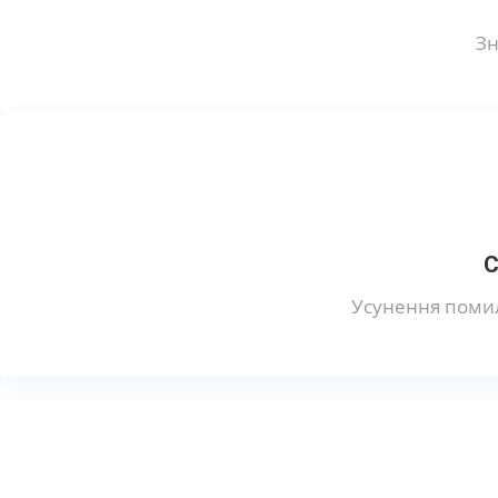
Зн
С
Усунення помил