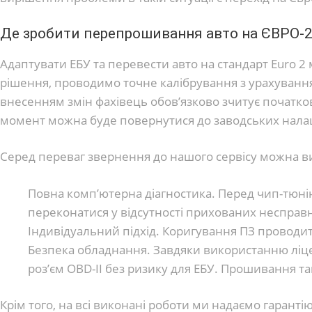
Де зробити перепрошивання авто на ЄВРО-2 
Адаптувати ЕБУ та перевести авто на стандарт Euro 2
рішення, проводимо точне калібрування з урахування
внесенням змін фахівець обов’язково зчитує початков
момент можна буде повернутися до заводських нала
Серед переваг звернення до нашого сервісу можна ви
Повна комп’ютерна діагностика. Перед чип-тюні
переконатися у відсутності прихованих несправ
Індивідуальний підхід. Коригування ПЗ проводит
Безпека обладнання. Завдяки використанню ліце
роз’єм OBD-II без ризику для ЕБУ. Прошивання 
Крім того, на всі виконані роботи ми надаємо гарантію