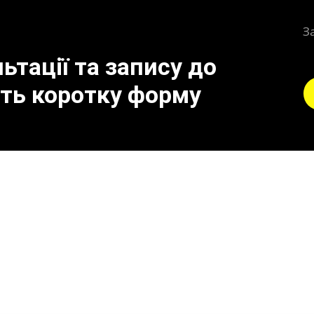
З
тації та запису до
іть коротку форму
тюнинг (прошивка) авт