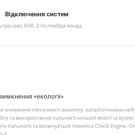
Відключення систем
ьтра сажі, EGR, 2-го лямбда-зонда.
вимкнення «екології»
и зниження токсичності вихлопу: каталітичними ней
гу та використання пального низької якості ці вузли 
рати пального та висвічується помилка Check Engine.
о-2.