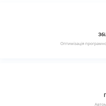
Зб
Оптимізація програмно
Автом