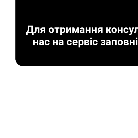
Для отримання консуль
нас на сервіс заповн
Що дає чіп-