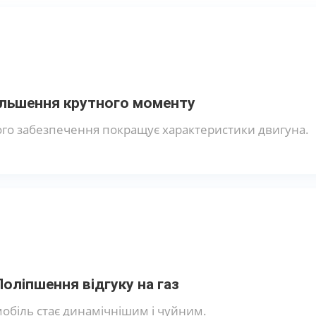
ільшення крутного моменту
го забезпечення покращує характеристики двигуна.
Поліпшення відгуку на газ
обіль стає динамічнішим і чуйним.