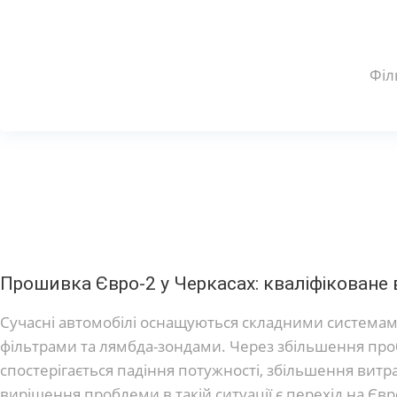
Філ
Прошивка Євро-2 у Черкасах: кваліфіковане 
Сучасні автомобілі оснащуються складними системам
фільтрами та лямбда-зондами. Через збільшення пробі
спостерігається падіння потужності, збільшення вит
вирішення проблеми в такій ситуації є перехід на Євр