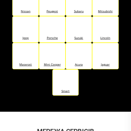
Nissan
Peugeot
Subaru
Mitsubishi
Jeep
Porsche
Suzuki
Lincoln
Maserati
Mini Cooper
Acura
Jaguar
Smart