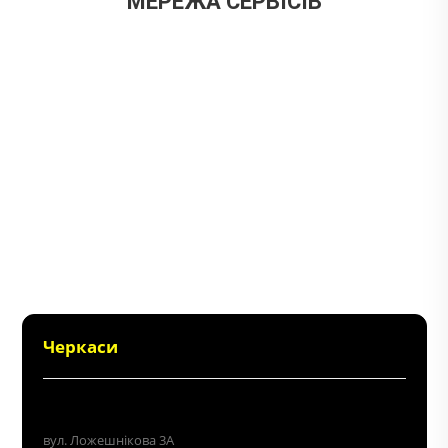
МЕРЕЖА СЕРВІСІВ
Черкаси
+38 (096) 214 06 64
вул. Ложешнікова 3А