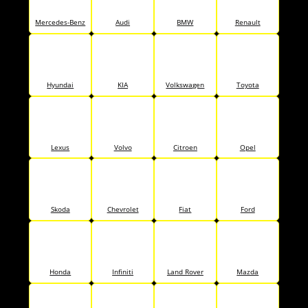
Mercedes-Benz
Audi
BMW
Renault
Hyundai
KIA
Volkswagen
Toyota
Lexus
Volvo
Citroen
Opel
Skoda
Chevrolet
Fiat
Ford
Honda
Infiniti
Land Rover
Mazda