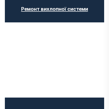
Установка прямоточного вихлопу
Встановлення електронних заслінок
Ремонт вихлопної системи
Чип-тюнінг авто
Програмування ЕБУ