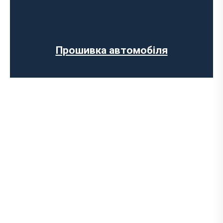
Регенерації сажового фільтра
Програмне відключення вихрових
заслінок
Програмне відключення датчика NOX
Прошивка автомобіля
Комп’ютерна діагностика авто