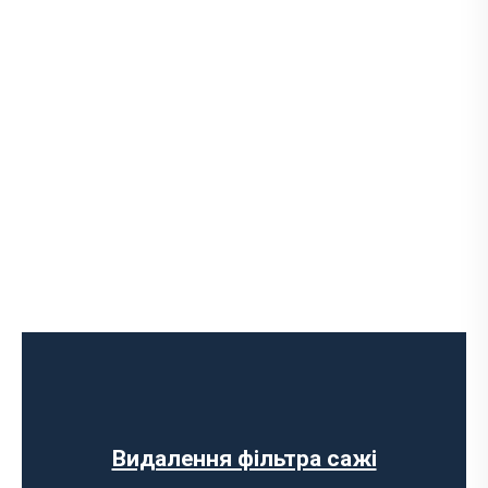
Ремонт випускного колектора
Заміна випускного колектора
Заміна лямбда зонда
Заміна резонатора
Встановлення обманки на каталізатор
Видалення фільтра сажі