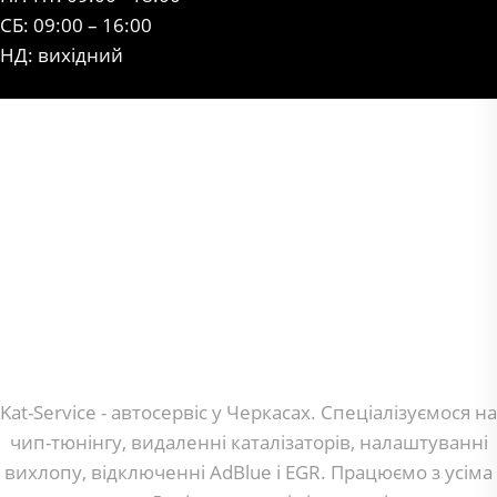
СБ: 09:00 – 16:00
НД: вихідний
Kat-Service - автосервіс у Черкасах. Спеціалізуємося на
чип-тюнінгу, видаленні каталізаторів, налаштуванні
вихлопу, відключенні AdBlue і EGR. Працюємо з усіма