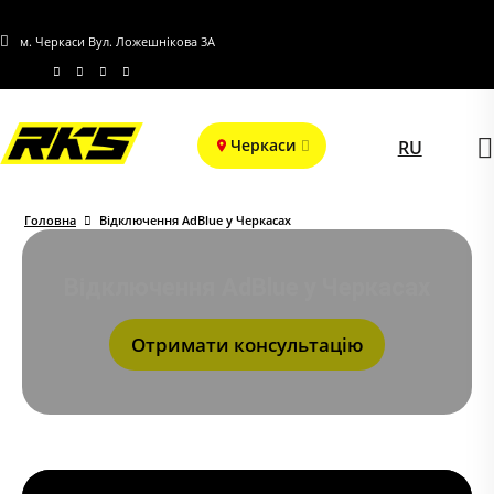
м. Черкаси Вул. Ложешнікова 3А
Черкаси
RU
Головна
Відключення AdBlue у Черкасах
Відключення AdBlue у Черкасах
Отримати консультацію