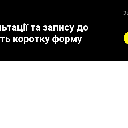
З
тації та запису до
іть коротку форму
відключення вихрових з