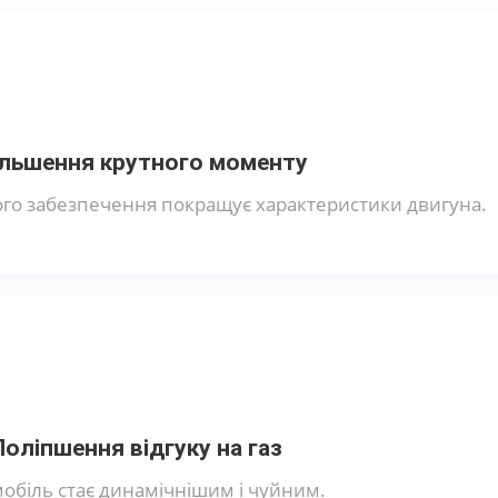
ільшення крутного моменту
го забезпечення покращує характеристики двигуна.
Поліпшення відгуку на газ
обіль стає динамічнішим і чуйним.