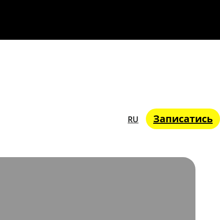
Записатись
RU