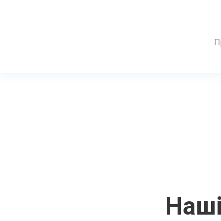
П
Наші