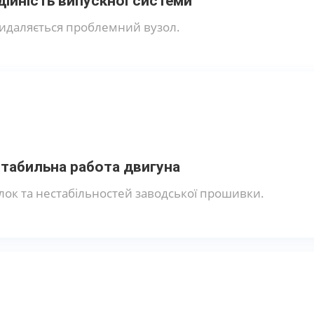
дійність випускної системи
идаляється проблемний вузол.
табильна работа двигуна
ок та нестабільностей заводської прошивки.