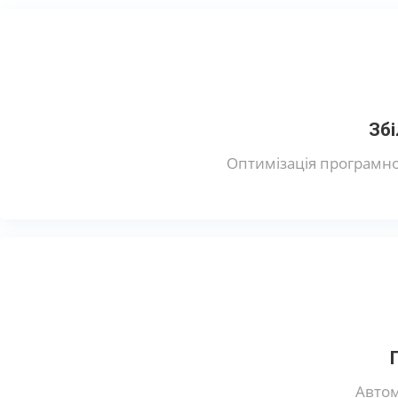
Зб
Оптимізація програмно
Автом