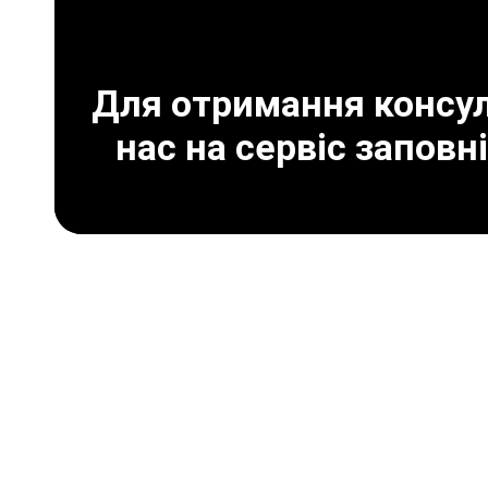
Для отримання консуль
нас на сервіс заповн
Що дає програмне 