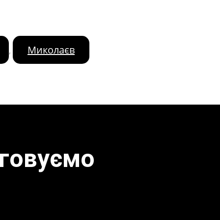
Миколаєв
,
уговуємо