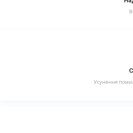
На
В
С
Усунення помил