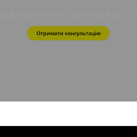
ідключення датчика NO
Отримати консультацію