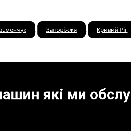
ременчук
Запоріжжя
Кривий Ріг
,
,
машин які ми обсл