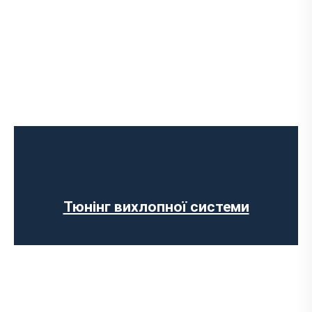
Чип-тюнінг авто
Програмування ЕБУ
Вимкнення клапана EGR
Відключення AdBlue
Вимкнення сажового фільтра
Тюнінг вихлопної системи