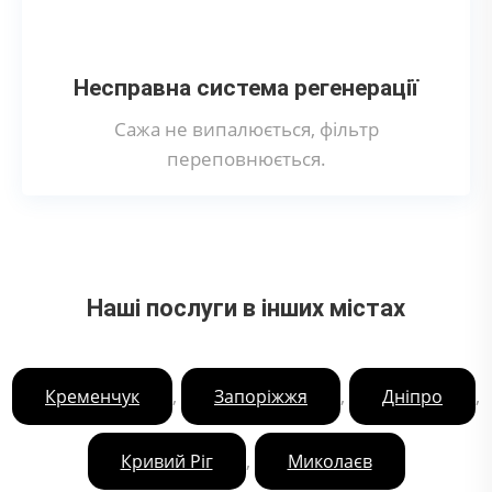
Несправна система регенерації
Сажа не випалюється, фільтр
переповнюється.
Наші послуги в інших містах
,
,
,
Кременчук
Запоріжжя
Дніпро
,
Кривий Ріг
Миколаєв