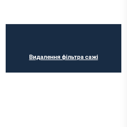
Ремонт випускного колектора
Заміна випускного колектора
Заміна лямбда зонда
Заміна резонатора
Встановлення обманки на каталізатор
Видалення фільтра сажі