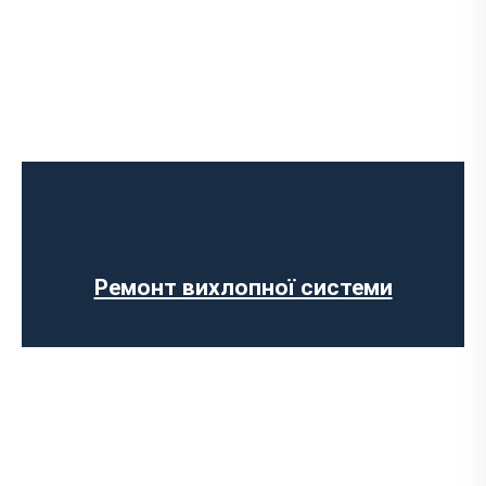
Встановлення Downpipe
Попкорн тюнінг (відстріли вихлопу)
Виготовлення вихлопних систем на
замовлення
Установка прямоточного вихлопу
Встановлення електронних заслінок
Ремонт вихлопної системи