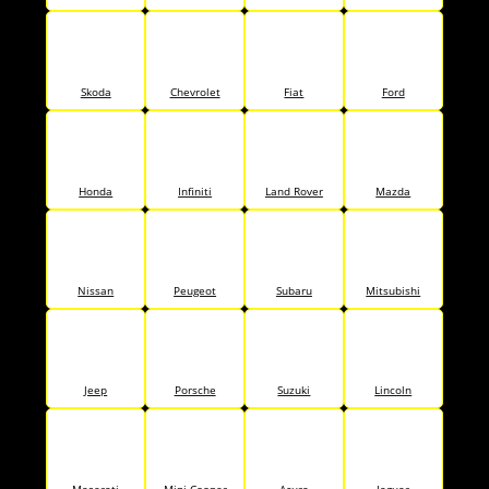
Skoda
Chevrolet
Fiat
Ford
Honda
Infiniti
Land Rover
Mazda
Nissan
Peugeot
Subaru
Mitsubishi
Jeep
Porsche
Suzuki
Lincoln
Maserati
Mini Cooper
Acura
Jaguar