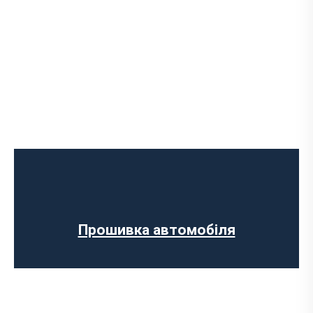
Програмне відключення обмеження
швидкості
Регенерації сажового фільтра
Програмне відключення вихрових
заслінок
Програмне відключення датчика NOX
Прошивка автомобіля
Комп’ютерна діагностика авто