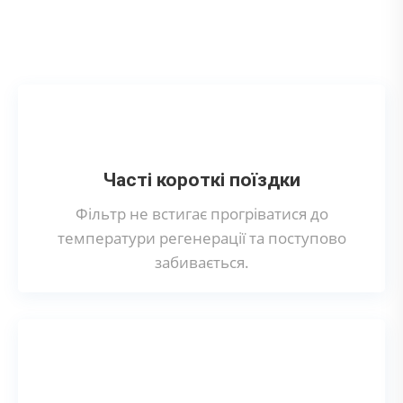
Що може призвести до поломки
сажового фільтра?
Часті короткі поїздки
Фільтр не встигає прогріватися до
температури регенерації та поступово
забивається.