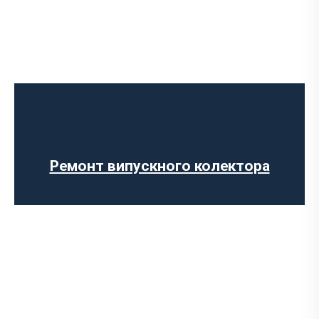
Діагностика вихлопної системи
Встановлення вихлопної системи
Встановлення глушника
Ремонт глушника
Заміна гофри глушника
Ремонт випускного колектора