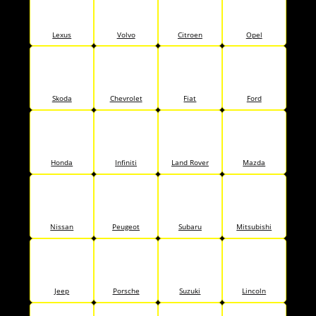
Lexus
Volvo
Citroen
Opel
Skoda
Chevrolet
Fiat
Ford
Honda
Infiniti
Land Rover
Mazda
Nissan
Peugeot
Subaru
Mitsubishi
Jeep
Porsche
Suzuki
Lincoln