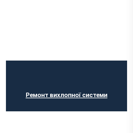
Встановлення Downpipe
Попкорн тюнінг (відстріли вихлопу)
Виготовлення вихлопних систем на
замовлення
Установка прямоточного вихлопу
Встановлення електронних заслінок
Ремонт вихлопної системи