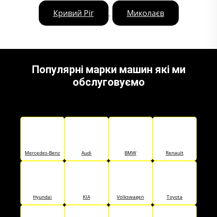
,
Кривий Ріг
Миколаєв
Популярні марки машин які ми
обслуговуємо
Mercedes-Benz
Audi
BMW
Renault
Hyundai
KIA
Volkswagen
Toyota