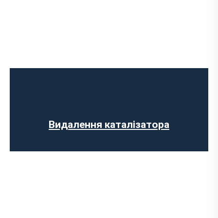
Ремонт випускного колектора
Заміна випускного колектора
Заміна лямбда зонда
Заміна резонатора
Комп’ютерна діагностика авто
Видалення каталізатора