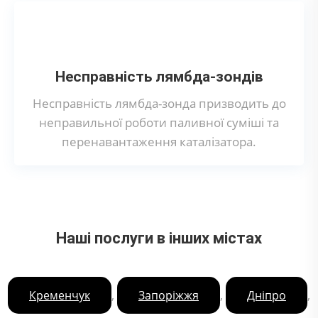
Несправність лямбда-зондів
Несправність лямбда-зонда призводить до
неправильної роботи паливної суміші та
перенавантаження каталізатора.
Наші послуги в інших містах
,
,
,
Кременчук
Запоріжжя
Дніпро