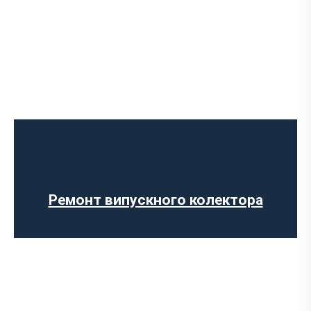
Діагностика вихлопної системи
Встановлення вихлопної системи
Встановлення глушника
Ремонт глушника
Заміна гофри глушника
Ремонт випускного колектора