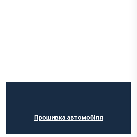
Програмне відключення обмеження
швидкості
Регенерації сажового фільтра
Програмне відключення вихрових
заслінок
Програмне відключення датчика NOX
Прошивка автомобіля
Комп’ютерна діагностика авто