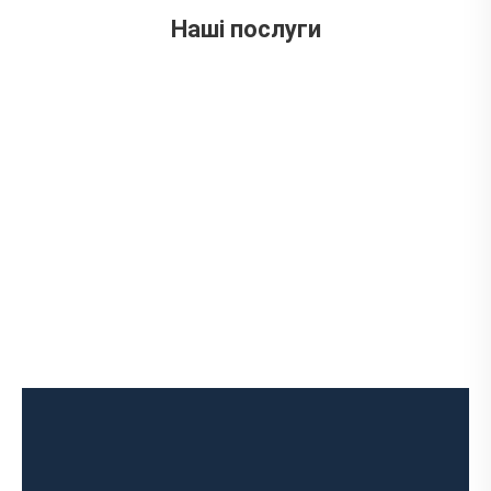
вул. Ложешнікова 3А
Наші послуги
Ремонт випускного колектора
Заміна випускного колектора
Заміна лямбда зонда
Заміна резонатора