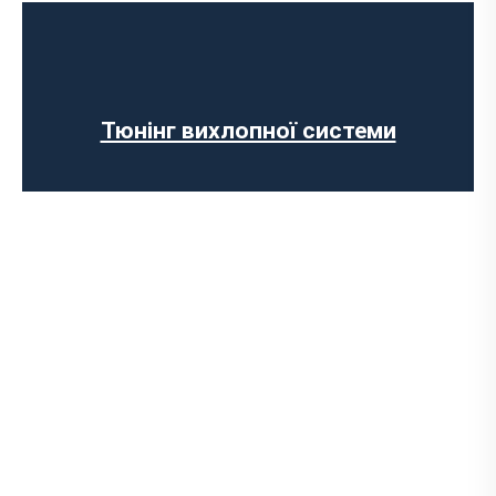
Програмування ЕБУ
Вимкнення клапана EGR
Відключення AdBlue
Вимкнення сажового фільтра
Тюнінг вихлопної системи