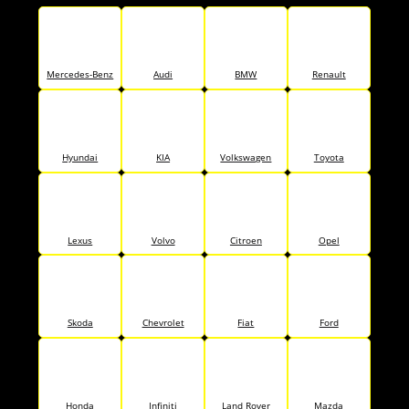
Mercedes-Benz
Audi
BMW
Renault
Hyundai
KIA
Volkswagen
Toyota
Lexus
Volvo
Citroen
Opel
Skoda
Chevrolet
Fiat
Ford
Honda
Infiniti
Land Rover
Mazda