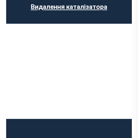
Комп’ютерна діагностика авто
Видалення каталізатора
Діагностика вихлопної системи
Встановлення вихлопної системи
Встановлення глушника