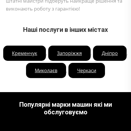
штатні майстри підберуть найкраще рішення та
виконають роботу з гарантією!
Наші послуги в інших містах
,
,
,
Кременчук
Запоріжжя
Дніпро
,
Миколаєв
Черкаси
Популярні марки машин які ми
обслуговуємо