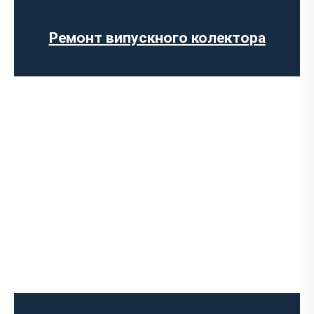
Ремонт глушника
Заміна гофри глушника
Ремонт випускного колектора
Встановлення Downpipe
Попкорн тюнінг (відстріли вихлопу)