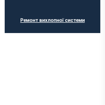
Виготовлення вихлопних систем на
замовлення
Установка прямоточного вихлопу
Встановлення електронних заслінок
Ремонт вихлопної системи
Чип-тюнінг авто