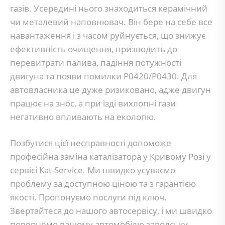
газів. Усередині нього знаходиться керамічний
чи металевий наповнювач. Він бере на себе все
навантаження і з часом руйнується, що знижує
ефективність очищення, призводить до
перевитрати палива, падіння потужності
двигуна та появи помилки P0420/P0430. Для
автовласника це дуже ризиковано, адже двигун
працює на знос, а при їзді вихлопні гази
негативно впливають на екологію.
Позбутися цієї несправності допоможе
професійна заміна каталізатора у Кривому Розі у
сервісі Kat-Service. Ми швидко усуваємо
проблему за доступною ціною та з гарантією
якості. Пропонуємо послуги під ключ.
Звертайтеся до нашого автосервісу, і ми швидко
повернемо вашому автомобілю заводську