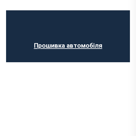
Програмне відключення обмеження
швидкості
Регенерації сажового фільтра
Програмне відключення вихрових
заслінок
Програмне відключення датчика NOX
Прошивка автомобіля
Комп’ютерна діагностика авто