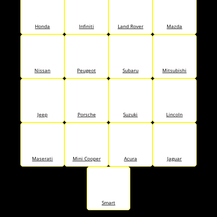
Honda
Infiniti
Land Rover
Mazda
Nissan
Peugeot
Subaru
Mitsubishi
Jeep
Porsche
Suzuki
Lincoln
Maserati
Mini Cooper
Acura
Jaguar
Smart