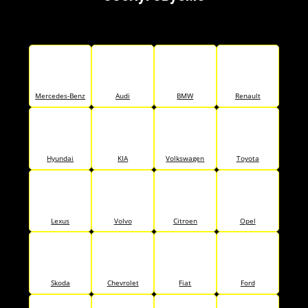
Mercedes-Benz
Audi
BMW
Renault
Hyundai
KIA
Volkswagen
Toyota
Lexus
Volvo
Citroen
Opel
Skoda
Chevrolet
Fiat
Ford