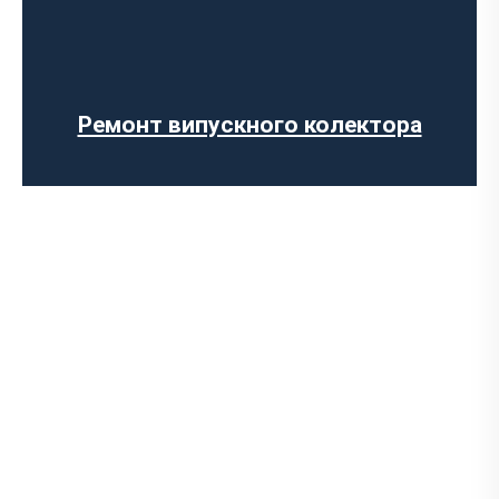
Діагностика вихлопної системи
Ремонт глушника
Встановлення глушника
Заміна гофри глушника
Ремонт випускного колектора