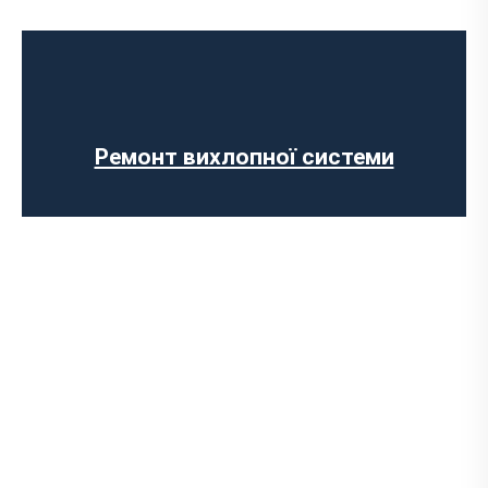
Встановлення Downpipe
Попкорн тюнінг (відстріли вихлопу)
Виготовлення вихлопних систем на
замовлення
Тюнінг вихлопу
Встановлення електронних заслінок
Ремонт вихлопної системи