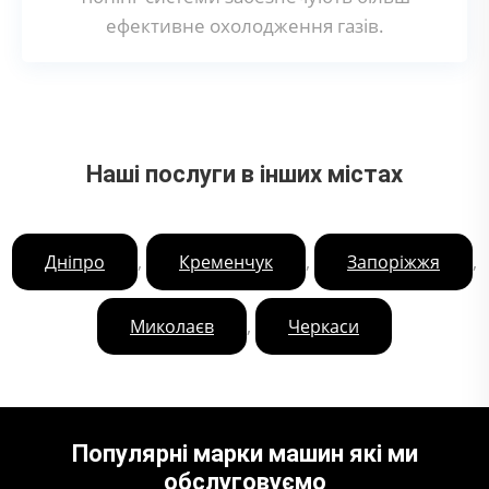
ефективне охолодження газів.
Наші послуги в інших містах
,
,
,
Дніпро
Кременчук
Запоріжжя
,
Миколаєв
Черкаси
Популярні марки машин які ми
обслуговуємо