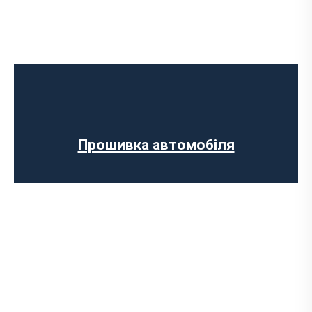
Програмне відключення обмеження
швидкості
Регенерації сажового фільтра
Програмне відключення вихрових
заслінок
Програмне відключення датчика NOX
Прошивка автомобіля
Комп’ютерна діагностика авто