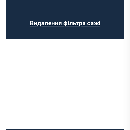
Заміна лямбда зонда
Заміна резонатора
Встановлення обманки на каталізатор
Видалення фільтра сажі
Встановлення вихлопної системи