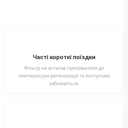
Що може призвести до поломки
сажового фільтра?
Часті короткі поїздки
Фільтр не встигає прогріватися до
температури регенерації та поступово
забивається.