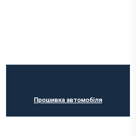
Програмне відключення обмеження
швидкості
Регенерації сажового фільтра
Програмне відключення вихрових
заслінок
Програмне відключення датчика NOX
Прошивка автомобіля
Комп’ютерна діагностика авто