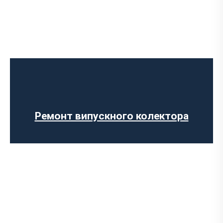
Діагностика вихлопної системи
Встановлення вихлопної системи
Встановлення глушника
Ремонт глушника
Заміна гофри глушника
Ремонт випускного колектора