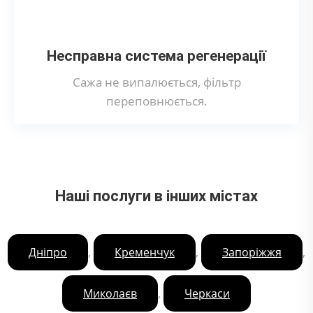
Несправна система регенерації
Сажа не випалюється, фільтр
переповнюється.
Наші послуги в інших містах
,
,
,
Дніпро
Кременчук
Запоріжжя
,
Миколаєв
Черкаси