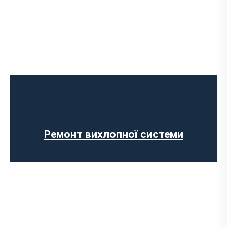
Встановлення Downpipe
Попкорн тюнінг (відстріли вихлопу)
Виготовлення вихлопних систем на
замовлення
Установка прямоточного вихлопу
Встановлення електронних заслінок
Ремонт вихлопної системи