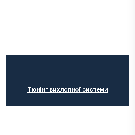
Чип-тюнінг авто
Програмування ЕБУ
Вимкнення клапана EGR
Відключення AdBlue
Прошивка ЄВРО-2
Тюнінг вихлопної системи