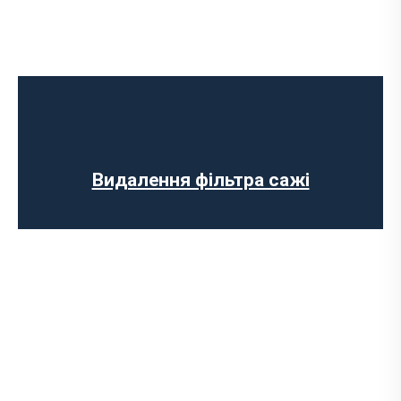
Ремонт випускного колектора
Заміна випускного колектора
Заміна лямбда зонда
Заміна резонатора
Встановлення обманки на каталізатор
Видалення фільтра сажі