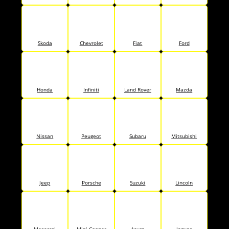
Skoda
Chevrolet
Fiat
Ford
Honda
Infiniti
Land Rover
Mazda
Nissan
Peugeot
Subaru
Mitsubishi
Jeep
Porsche
Suzuki
Lincoln
Maserati
Mini Cooper
Acura
Jaguar