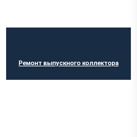
Диагностика выхлопной системы
Установка выхлопной системы
Установка глушителя
Ремонт глушителя
Замена гофры глушителя
Ремонт выпускного коллектора