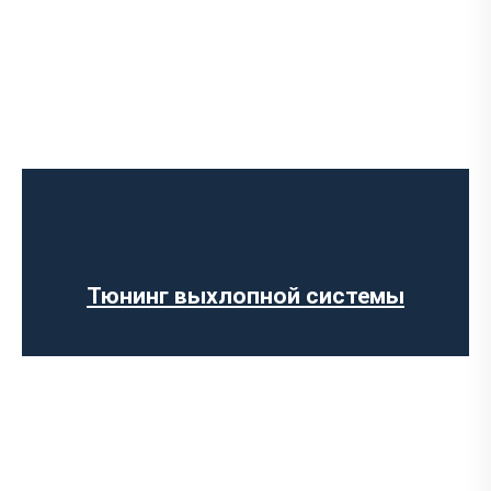
Чип-тюнинг авто
Программирование ЭБУ
Отключение клапана EGR
Отключение AdBlue
Прошивка ЕВРО-2
Тюнинг выхлопной системы