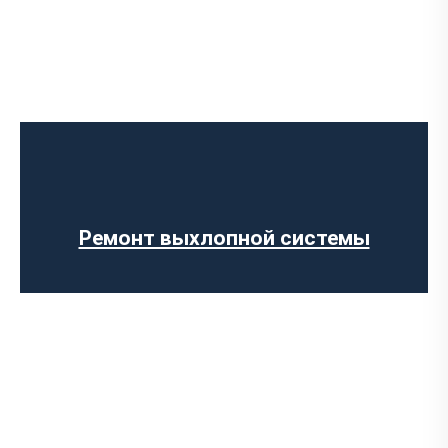
Установка Downpipe
Попкорн тюнинг (отстрелы выхлопа)
Изготовление выхлопных систем на
заказ
Установка прямоточного выхлопа
Установка электронных заслонок
Ремонт выхлопной системы