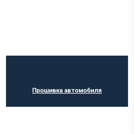
Программное отключение ограничения
скорости
Регенерации сажевого фильтра
Программное отключение ограничения
скорости
Программное отключение датчика NOX
Прошивка автомобиля
Компьютерная диагностика авто