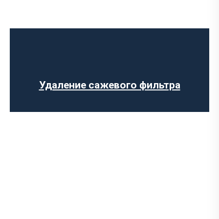
Ремонт выпускного коллектора
Замена выпускного коллектора
Замена лямбда зонда
Замена резонатора
Установка обманки на катализатор
Удаление сажевого фильтра