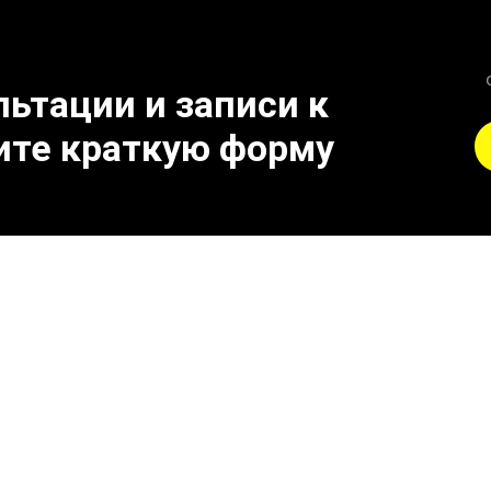
ьтации и записи к
ите краткую форму
к поломке выпускного 