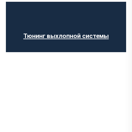
Программирование ЭБУ
Прошивка ЕВРО-2
Отключение AdBlue
Отключение сажевого фильтра
Тюнинг выхлопной системы