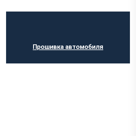
Программное отключение ограничения
скорости
Регенерации сажевого фильтра
Программное отключение вихревых
заслонок
Программное отключение датчика NOX
Прошивка автомобиля
Компьютерная диагностика авто