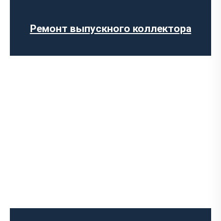
Ремонт глушителя
Замена гофры глушителя
Ремонт выпускного коллектора
Установка Downpipe
Попкорн тюнинг (отстрелы выхлопа)