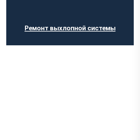
Изготовление выхлопных систем на
заказ
Установка прямоточного выхлопа
Установка электронных заслонок
Ремонт выхлопной системы
Чип-тюнинг авто