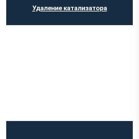
Установка обманки на катализатор
Удаление катализатора
Диагностика выхлопной системы
Установка выхлопной системы
Установка глушителя