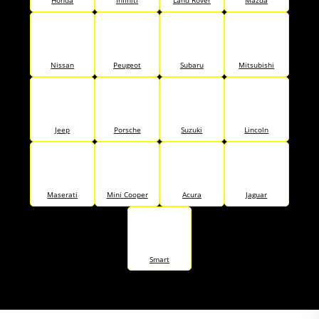
Honda
Infiniti
Land Rover
Mazda
Nissan
Peugeot
Subaru
Mitsubishi
Jeep
Porsche
Suzuki
Lincoln
Maserati
Mini Cooper
Acura
Jaguar
Smart