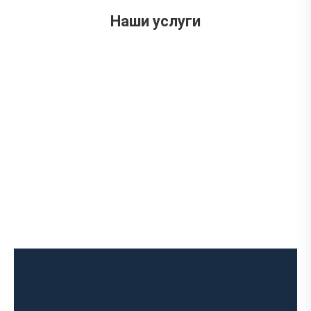
ул. Ложешникова 3А
Наши услуги
Ремонт выпускного коллектора
Замена выпускного коллектора
Замена лямбда зонда
Замена резонатора