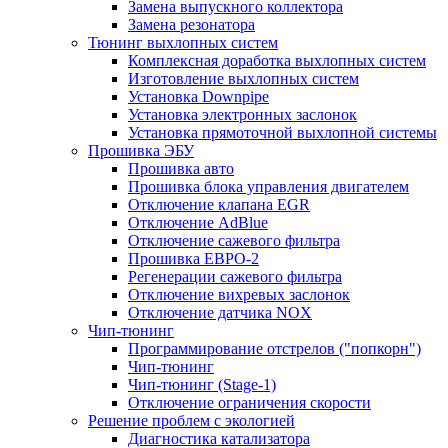
Замена выпускного коллектора
Замена резонатора
Тюнинг выхлопных систем
Комплексная доработка выхлопных систем
Изготовление выхлопных систем
Установка Downpipe
Установка электронных заслонок
Установка прямоточной выхлопной системы
Прошивка ЭБУ
Прошивка авто
Прошивка блока управления двигателем
Отключение клапана EGR
Отключение AdBlue
Отключение сажевого фильтра
Прошивка ЕВРО-2
Регенерации сажевого фильтра
Отключение вихревых заслонок
Отключение датчика NOX
Чип-тюнинг
Программирование отстрелов ("попкорн")
Чип-тюнинг
Чип-тюнинг (Stage-1)
Отключение ограничения скорости
Решение проблем с экологией
Диагностика катализатора