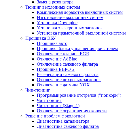
Замена резонатора
Тюнинг выхлопных систем
Комплексная доработка выхлопных систем
Изготовление выхлопных систем
Установка Downpipe
Установка электронных заслонок
Установка прямоточной выхлопной системы
Прошивка ЭБУ
Прошивка авто
Прошивка блока управления двигателем
Отключение клапана EGR
Отключение AdBlue
Отключение сажевого фильтра
Прошивка ЕВРО-2
Регенерации сажевого фильтра
Отключение вихревых заслонок
Отключение датчика NOX
Чип-тюнинг
Программирование отстрелов ("попкорн")
Чип-тюнинг
Чип-тюнинг (Stage-1)
Отключение ограничения скорости
Решение проблем с экологией
Диагностика катализатора
Диагностика сажевого фильтра