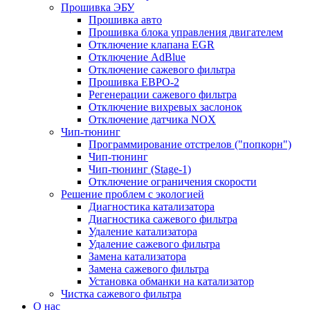
Прошивка ЭБУ
Прошивка авто
Прошивка блока управления двигателем
Отключение клапана EGR
Отключение AdBlue
Отключение сажевого фильтра
Прошивка ЕВРО-2
Регенерации сажевого фильтра
Отключение вихревых заслонок
Отключение датчика NOX
Чип-тюнинг
Программирование отстрелов ("попкорн")
Чип-тюнинг
Чип-тюнинг (Stage-1)
Отключение ограничения скорости
Решение проблем с экологией
Диагностика катализатора
Диагностика сажевого фильтра
Удаление катализатора
Удаление сажевого фильтра
Замена катализатора
Замена сажевого фильтра
Установка обманки на катализатор
Чистка сажевого фильтра
О нас