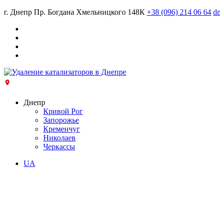
г. Днепр Пр. Богдана Хмельницкого 148К
+38 (096) 214 06 64
dn
Днепр
Кривой Рог
Запорожье
Кременчуг
Николаев
Черкассы
UA