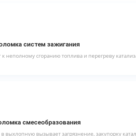
оломка систем зажигания
 к неполному сгоранию топлива и перегреву катализ
оломка смесеобразования
в выхлопную вызывает загрязнение, закупорку катал