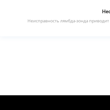
Не
Неисправность лямбда-зонда приводит 