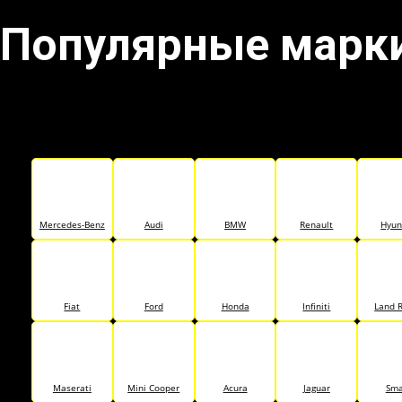
Популярные марк
Mercedes-Benz
Audi
BMW
Renault
Hyun
Fiat
Ford
Honda
Infiniti
Land 
Maserati
Mini Cooper
Acura
Jaguar
Sma