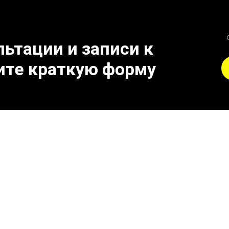
ьтации и записи к
ите краткую форму
к поломке катализатор