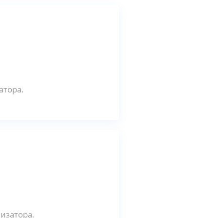
атора.
изатора.