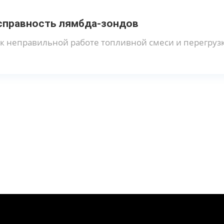
справность лямбда-зондов
к неправильной работе топливной смеси и перегрузк