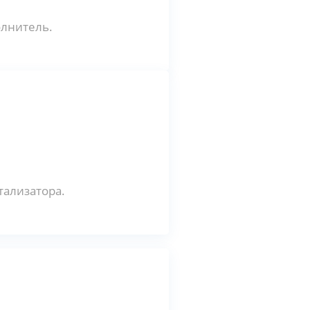
олнитель.
тализатора.