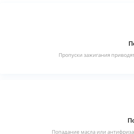
П
Пропуски зажигания приводят
П
Попадание масла или антифриза 