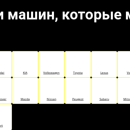
и машин, которые
dai
KIA
Volkswagen
Toyota
Lexus
Vo
Rover
Mazda
Nissan
Peugeot
Subaru
Mits
rt