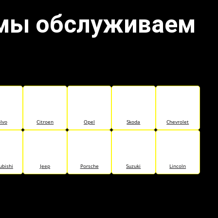
 мы обслуживаем
lvo
Citroen
Opel
Skoda
Chevrolet
ubishi
Jeep
Porsche
Suzuki
Lincoln