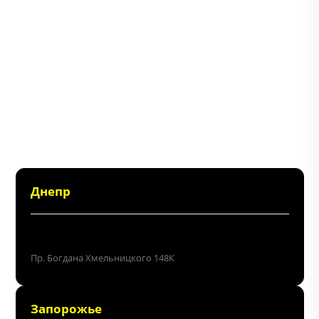
Днепр
+38 (096) 214 06 64
Пр. Богдана Хмельницкого 148К
Запорожье