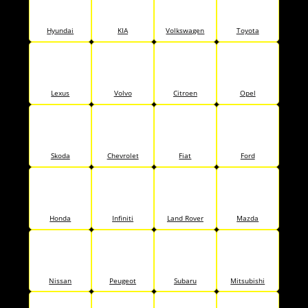
Hyundai
KIA
Volkswagen
Toyota
Lexus
Volvo
Citroen
Opel
Skoda
Chevrolet
Fiat
Ford
Honda
Infiniti
Land Rover
Mazda
Nissan
Peugeot
Subaru
Mitsubishi