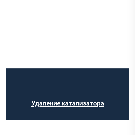
Диагностика выхлопной системы
Установка выхлопной системы
Ремонт глушителя
Установка глушителя
Замена гофры глушителя
Удаление катализатора