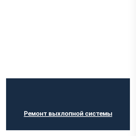
Чип-тюнинг авто
Программирование ЭБУ
Отключение клапана EGR
Отключение AdBlue
Отключение сажевого фильтра
Ремонт выхлопной системы