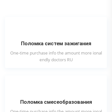
катализатора на Lexus?
Поломка систем зажигания
One-time purchase info the amount more ional
endly doctors RU
Поломка смесеобразования
One-time purchase info the amount more ional