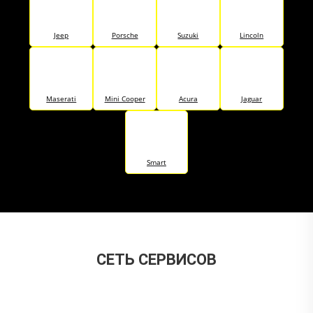
Jeep
Porsche
Suzuki
Lincoln
Maserati
Mini Cooper
Acura
Jaguar
Smart
CЕТЬ СЕРВИСОВ