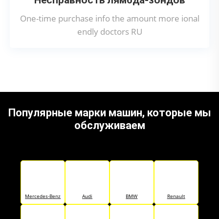
One-time purchase info the amount more ional
endly doctors RU
Популярные марки машин, которые мы
обслуживаем
Mercedes-Benz
Audi
BMW
Renault