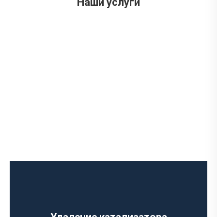
Наши услуги
Ремонт выпускного коллектора
Замена выпускного коллектора
Замена лямбда зонда
Замена резонатора
Установка обманки на катализатор