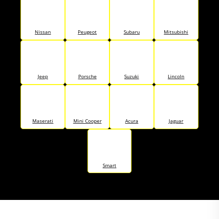
Nissan
Peugeot
Subaru
Mitsubishi
Jeep
Porsche
Suzuki
Lincoln
Maserati
Mini Cooper
Acura
Jaguar
Smart