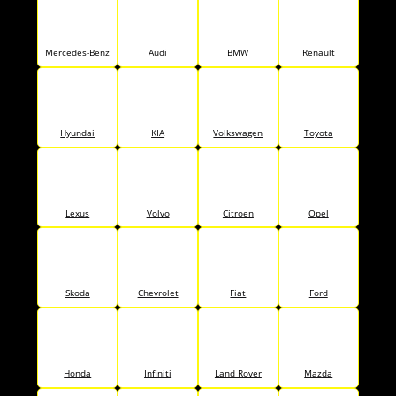
Mercedes-Benz
Audi
BMW
Renault
Hyundai
KIA
Volkswagen
Toyota
Lexus
Volvo
Citroen
Opel
Skoda
Chevrolet
Fiat
Ford
Honda
Infiniti
Land Rover
Mazda