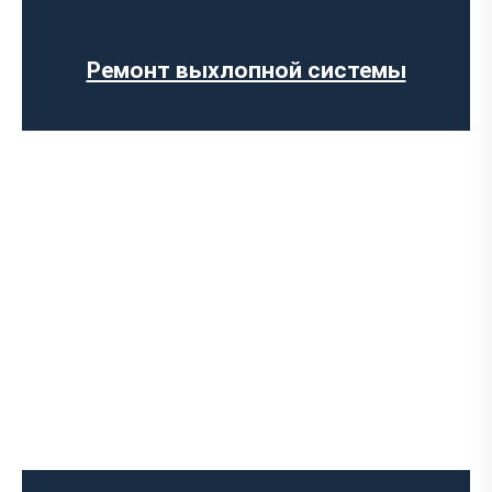
заказ
Установка прямоточного выхлопа
Установка электронных заслонок
Ремонт выхлопной системы
Чип-тюнинг авто