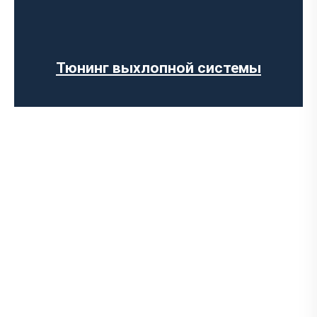
Программирование ЭБУ
Прошивка ЕВРО-2
Отключение AdBlue
Отключение сажевого фильтра
Тюнинг выхлопной системы
Программное отключение ограничения