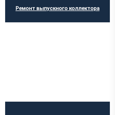
Замена гофры глушителя
Ремонт выпускного коллектора
Установка Downpipe
Попкорн тюнинг (отстрелы выхлопа)
Изготовление выхлопных систем на