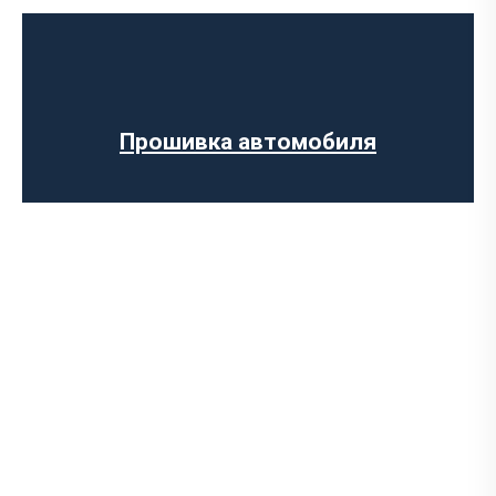
скорости
Регенерации сажевого фильтра
Программное отключение вихревых
заслонок
Программное отключение датчика NOX
Прошивка автомобиля
Компьютерная диагностика авто