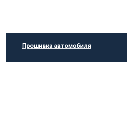
Программное отключение ограничения
скорости
Регенерации сажевого фильтра
Программное отключение вихревых
заслонок
Программное отключение датчика NOX
Прошивка автомобиля
Компьютерная диагностика авто