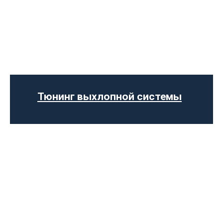
Чип-тюнинг авто
Программирование ЭБУ
Отключение клапана EGR
Отключение AdBlue
Отключение сажевого фильтра
Тюнинг выхлопной системы