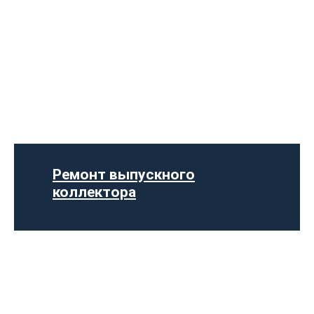
Диагностика выхлопной системы
Установка выхлопной системы
Установка глушителя
Ремонт глушителя
Ремонт выпускного
Замена гофры глушителя
коллектора