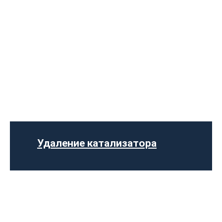
Ремонт выпускного коллектора
Замена выпускного коллектора
Замена лямбда зонда
Замена резонатора
Установка обманки на катализатор
Удаление катализатора