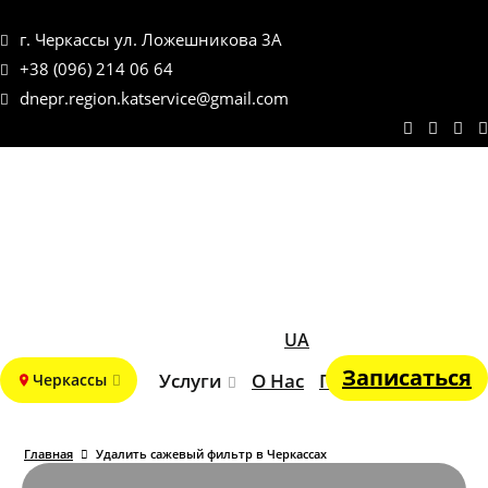
г. Черкассы ул. Ложешникова 3А
+38 (096) 214 06 64
dnepr.region.katservice@gmail.com
UA
Записаться
Услуги
О Нас
Портфолио
Блог
Черкассы
Главная
Удалить сажевый фильтр в Черкассах