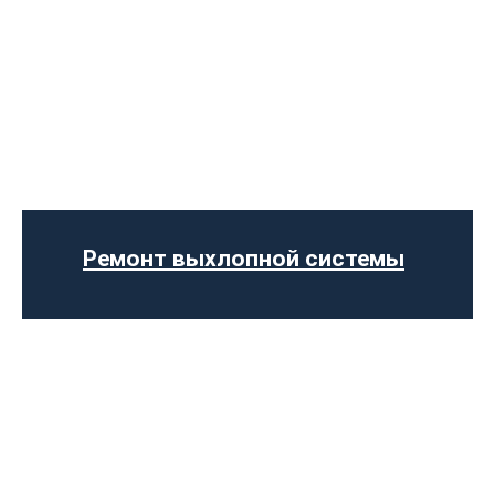
Установка Downpipe
Попкорн тюнинг (отстрелы выхлопа)
Изготовление выхлопных систем на
заказ
Установка прямоточного выхлопа
Установка электронных заслонок
Ремонт выхлопной системы