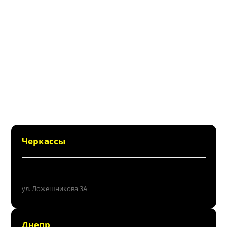
Черкассы
+38 (096) 214 06 64
ул. Ложешникова 3А
Днепр