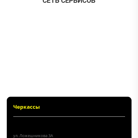
CЕТЬ СЕРВИСОВ
Черкассы
+38 (096) 214 06 64
ул. Ложешникова 3А