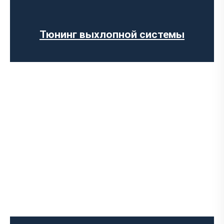
Отключение клапана EGR
Прошивка ЕВРО-2
Отключение сажевого фильтра
Тюнинг выхлопной системы
Программное отключение ограничения
скорости