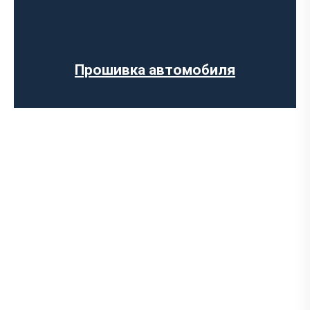
Регенерации сажевого фильтра
Программное отключение вихревых
заслонок
Программное отключение датчика NOX
Прошивка автомобиля
Компьютерная диагностика авто