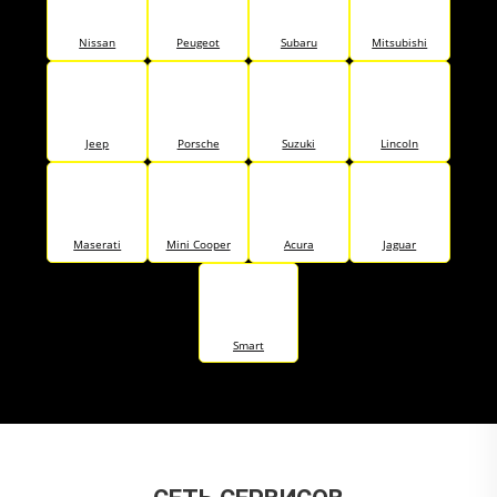
Nissan
Peugeot
Subaru
Mitsubishi
Jeep
Porsche
Suzuki
Lincoln
Maserati
Mini Cooper
Acura
Jaguar
Smart