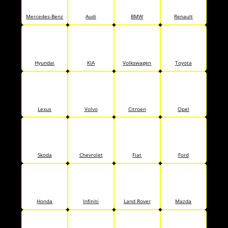
Mercedes-Benz
Audi
BMW
Renault
Hyundai
KIA
Volkswagen
Toyota
Lexus
Volvo
Citroen
Opel
Skoda
Chevrolet
Fiat
Ford
Honda
Infiniti
Land Rover
Mazda