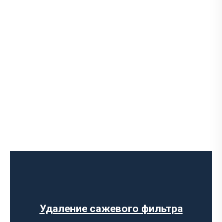
Ремонт выпускного коллектора
Замена выпускного коллектора
Замена лямбда зонда
Замена резонатора
Установка обманки на катализатор
Удаление сажевого фильтра