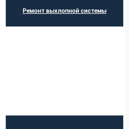
Установка прямоточного выхлопа
Установка электронных заслонок
Ремонт выхлопной системы
Чип-тюнинг авто
Программирование ЭБУ