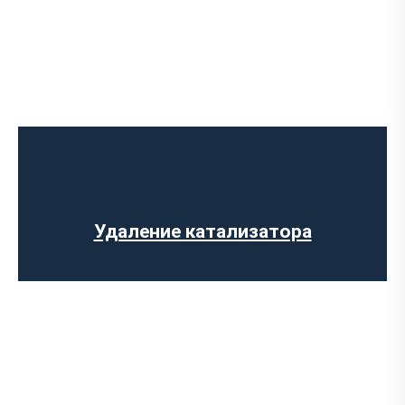
Ремонт выпускного коллектора
Замена выпускного коллектора
Замена лямбда зонда
Замена резонатора
Установка обманки на катализатор
Удаление катализатора