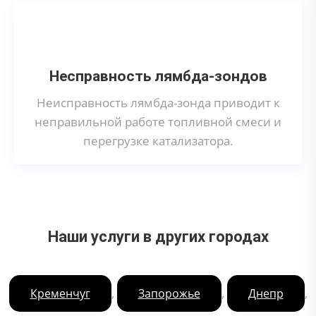
Несправность лямбда-зондов
Неисправность лямбда-зонда приводит к
неправильной работе топливной смеси и
перегрузке катализатора.
Наши услуги в других городах
,
,
,
Кременчуг
Запорожье
Днепр