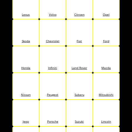
Lexus
Volvo
Citroen
Opel
Skoda
Chevrolet
Fiat
Ford
Honda
Infiniti
Land Rover
Mazda
Nissan
Peugeot
Subaru
Mitsubishi
Jeep
Porsche
Suzuki
Lincoln