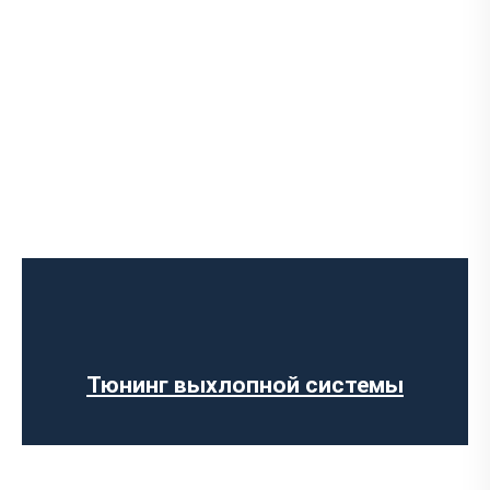
Чип-тюнинг авто
Программирование ЭБУ
Отключение клапана EGR
Отключение AdBlue
Отключение сажевого фильтра
Тюнинг выхлопной системы