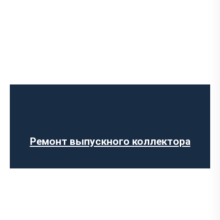
Диагностика выхлопной системы
Установка выхлопной системы
Установка глушителя
Ремонт глушителя
Замена гофры глушителя
Ремонт выпускного коллектора