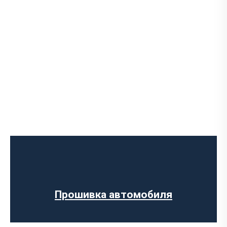
Программное отключение ограничения
скорости
Регенерации сажевого фильтра
Программное отключение вихревых
заслонок
Программное отключение датчика NOX
Прошивка автомобиля
Компьютерная диагностика авто