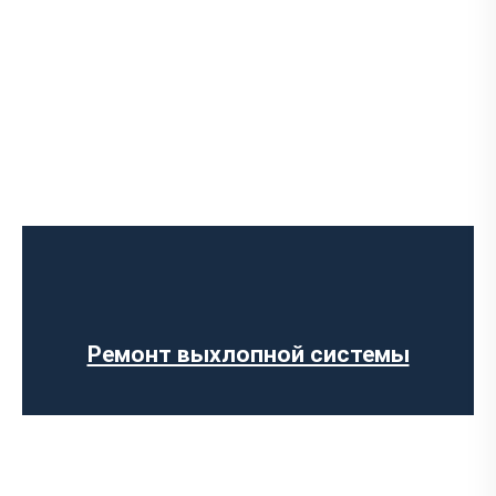
Установка Downpipe
Попкорн тюнинг (отстрелы выхлопа)
Изготовление выхлопных систем на
заказ
Установка прямоточного выхлопа
Установка электронных заслонок
Ремонт выхлопной системы