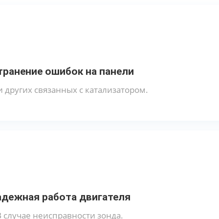
транение ошибок на панели
и других связанных с катализатором.
адежная работа двигателя
В случае неисправности зонда.