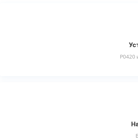
Ус
Р0420 
Н