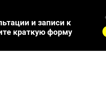
ьтации и записи к
ите краткую форму
ва замены лямбда-зон