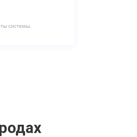
ты системы.
ородах