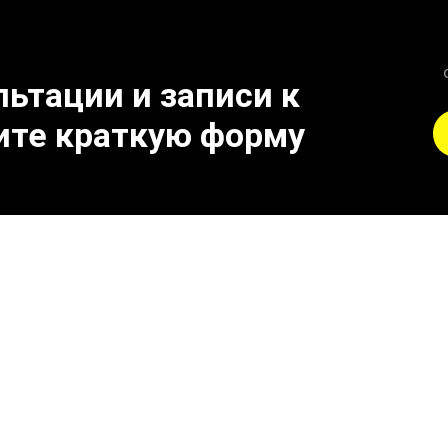
ьтации и записи к
ите краткую форму
и к поломке выхлопной