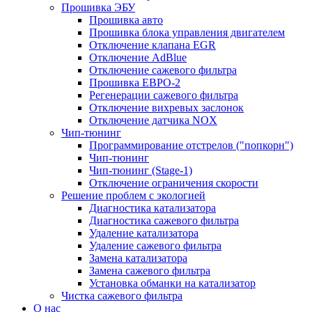
Прошивка ЭБУ
Прошивка авто
Прошивка блока управления двигателем
Отключение клапана EGR
Отключение AdBlue
Отключение сажевого фильтра
Прошивка ЕВРО-2
Регенерации сажевого фильтра
Отключение вихревых заслонок
Отключение датчика NOX
Чип-тюнинг
Программирование отстрелов ("попкорн")
Чип-тюнинг
Чип-тюнинг (Stage-1)
Отключение ограничения скорости
Решение проблем с экологией
Диагностика катализатора
Диагностика сажевого фильтра
Удаление катализатора
Удаление сажевого фильтра
Замена катализатора
Замена сажевого фильтра
Установка обманки на катализатор
Чистка сажевого фильтра
О нас