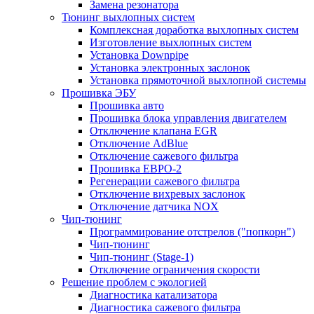
Замена резонатора
Тюнинг выхлопных систем
Комплексная доработка выхлопных систем
Изготовление выхлопных систем
Установка Downpipe
Установка электронных заслонок
Установка прямоточной выхлопной системы
Прошивка ЭБУ
Прошивка авто
Прошивка блока управления двигателем
Отключение клапана EGR
Отключение AdBlue
Отключение сажевого фильтра
Прошивка ЕВРО-2
Регенерации сажевого фильтра
Отключение вихревых заслонок
Отключение датчика NOX
Чип-тюнинг
Программирование отстрелов ("попкорн")
Чип-тюнинг
Чип-тюнинг (Stage-1)
Отключение ограничения скорости
Решение проблем с экологией
Диагностика катализатора
Диагностика сажевого фильтра