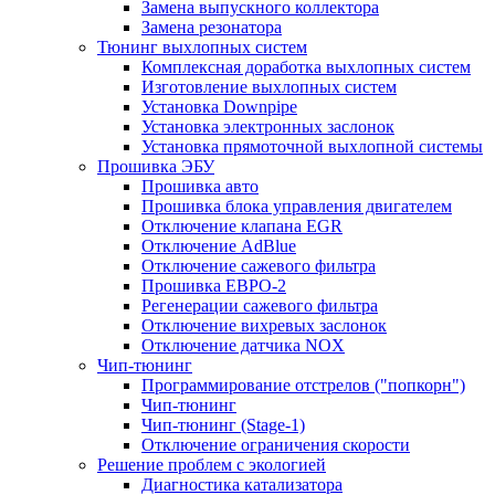
Замена выпускного коллектора
Замена резонатора
Тюнинг выхлопных систем
Комплексная доработка выхлопных систем
Изготовление выхлопных систем
Установка Downpipe
Установка электронных заслонок
Установка прямоточной выхлопной системы
Прошивка ЭБУ
Прошивка авто
Прошивка блока управления двигателем
Отключение клапана EGR
Отключение AdBlue
Отключение сажевого фильтра
Прошивка ЕВРО-2
Регенерации сажевого фильтра
Отключение вихревых заслонок
Отключение датчика NOX
Чип-тюнинг
Программирование отстрелов ("попкорн")
Чип-тюнинг
Чип-тюнинг (Stage-1)
Отключение ограничения скорости
Решение проблем с экологией
Диагностика катализатора